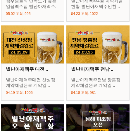
점주님들의 만족도가 높은
별난아재맥주4월 계약체결
얼음맥주집 별난아재맥주..
현황-별난아재맥주인천 ..
05.02 조회: 995
04.23 조회: 1022
별난아재맥주 대전 ..
별난아재맥주 전남 ..
별난아재맥주대전 산성점
별난아재맥주전남 장흥점
계약체결완료 계약일 ..
계약체결완료 계약일 ..
04.19 조회: 1005
04.18 조회: 981