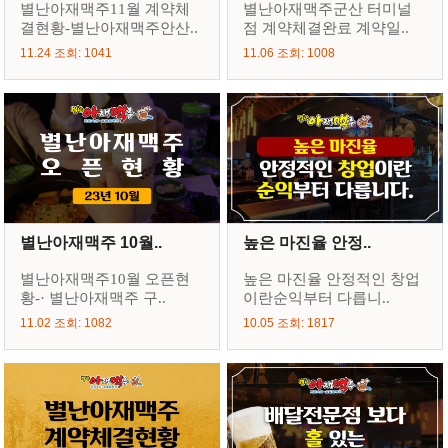
별난아재맥주11월 계약체
별난아재맥주군산 터미널
결현황-별난아재맥주안산..
점 계약체결완료 계약일..
11.24 조회: 1041
11.06 조회: 1008
별난아재맥주 10월..
높은 마진율 안정..
별난아재맥주10월 오픈현
높은 마진율 안정적인 창업
황-· 별난아재맥주 구..
이란순익부터 다릅니..
11.02 조회: 1082
10.05 조회: 1817