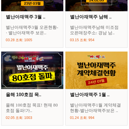
별난아재맥주 3월 ..
별난아재맥주 남해 ..
별난아재맥주3월 오픈현황-
별난아재맥주남해 미조점
· 별난아재맥주 보은..
오픈매장주소: 경남 남..
03.28 조회: 1005
03.15 조회: 954
올해 100호점 목..
별난아재맥주 1월 ..
올해 100호점 목표! 현재 80
별난아재맥주1월 계약체결
호점 돌파!가..
현황-별난아재맥주보은 ..
02.05 조회: 1003
01.24 조회: 994