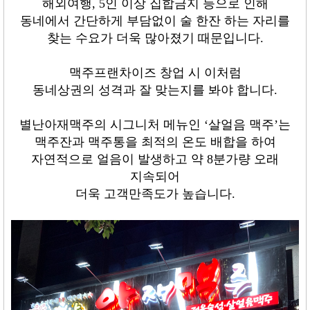
해외여행
, 5
인 이상 집합금지 등으로 인해
동네에서 간단하게 부담없이 술 한잔 하는 자리를
찾는 수요가 더욱 많아졌기 때문입니다
.
맥주프랜차이즈 창업 시 이처럼
동네상권의 성격과 잘 맞는지를 봐야 합니다
.
별난아재맥주의 시그니처 메뉴인
‘
살얼음 맥주
’
는
맥주잔과 맥주통을 최적의 온도 배합을 하여
자연적으로 얼음이 발생하고 약
8
분가량 오래
지속되어
더욱 고객만족도가 높습니다
.