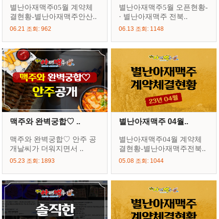
별난아재맥주05월 계약체
별난아재맥주5월 오픈현황-
결현황-별난아재맥주안산..
· 별난아재맥주 전북..
06.21 조회: 962
06.13 조회: 1148
맥주와 완벽궁합♡ ..
별난아재맥주 04월..
맥주와 완벽궁합♡ 안주 공
별난아재맥주04월 계약체
개날씨가 더워지면서 ..
결현황-별난아재맥주전북..
05.23 조회: 1893
05.08 조회: 1044