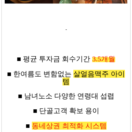
-
■ 평균
투자금
회수기간
3.5
개월
살얼음맥주 아이
■ 한여름도 변함없는
템
■ 남녀노소 다양한 연령대 섭렵
■ 단골고객 확보 용이
동네상권 최적화 시스템
■