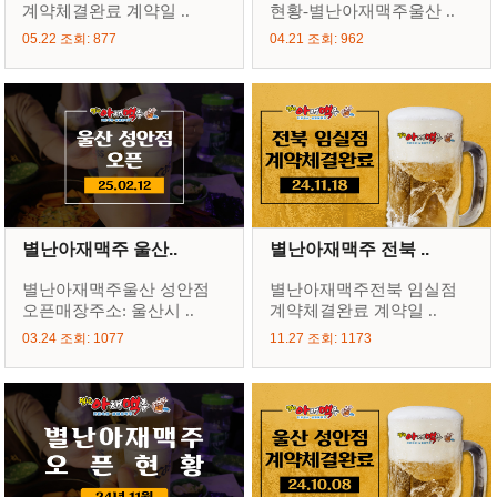
계약체결완료 계약일 ..
현황-별난아재맥주울산 ..
05.22 조회: 877
04.21 조회: 962
별난아재맥주 울산..
별난아재맥주 전북 ..
별난아재맥주울산 성안점
별난아재맥주전북 임실점
오픈매장주소: 울산시 ..
계약체결완료 계약일 ..
03.24 조회: 1077
11.27 조회: 1173