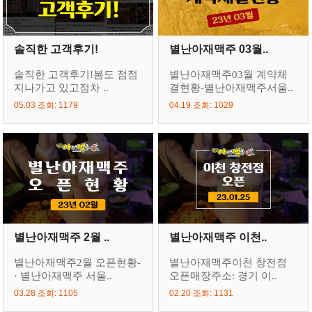
솔직한 고객후기!
별난아재맥주 03월..
솔직한 고객후기!봄도 점점
별난아재맥주03월 계약체
지나가고 있고점차 ..
결현황-별난아재맥주서울..
05.03 조회: 1179
04.19 조회: 1029
별난아재맥주 2월 ..
별난아재맥주 이천..
별난아재맥주2월 오픈현황-
별난아재맥주이천 창전점
· 별난아재맥주 서울..
오픈매장주소: 경기 이..
03.28 조회: 1105
02.20 조회: 1131