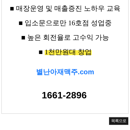
■ 매장운영 및 매출증진 노하우 교육
■
입소문으로만
16
호점
성업중
■ 높은
회전율로 고수익
가능
■
1
천만원대
창업
별난아재맥주.com
1661-2896
목록으로