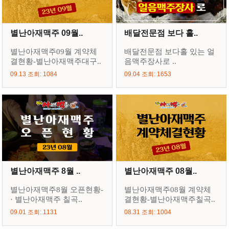
별난아재맥주 09월..
배달전문점 보다 홀..
별난아재맥주09월 계약체
배달전문점 보다홀 있는 얼
결현황-별난아재맥주대구..
음맥주장사로 ..
09.13 조회: 1084
09.04 조회: 1653
별난아재맥주 8월 ..
별난아재맥주 08월..
별난아재맥주8월 오픈현황-
별난아재맥주08월 계약체
· 별난아재맥주 칠곡..
결현황-별난아재맥주칠곡..
09.01 조회: 1131
08.31 조회: 1004