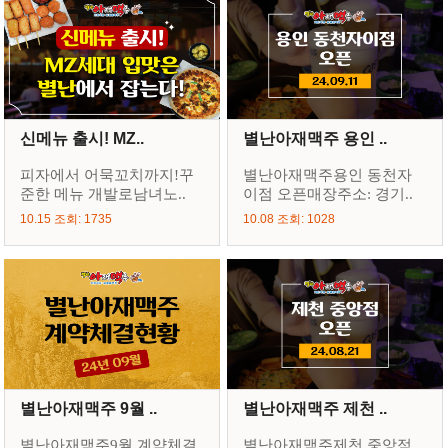
신메뉴 출시! MZ..
별난아재맥주 용인 ..
피자에서 어묵꼬치까지!꾸
별난아재맥주용인 동천자
준한 메뉴 개발로남녀노..
이점 오픈매장주소: 경기..
10.15 조회: 1735
10.08 조회: 1028
별난아재맥주 9월 ..
별난아재맥주 제천 ..
별난아재맥주9월 계약체결
별난아재맥주제천 중앙점