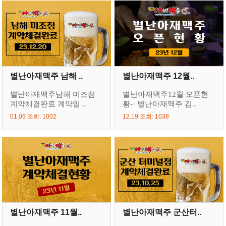
별난아재맥주 남해 ..
별난아재맥주 12월..
별난아재맥주남해 미조점
별난아재맥주12월 오픈현
계약체결완료 계약일 ..
황-· 별난아재맥주 김..
01.05 조회: 1002
12.19 조회: 1038
별난아재맥주 11월..
별난아재맥주 군산터..