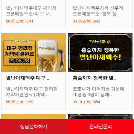
별난아재맥주대구 평리점
별난아재맥주경북 상주점
오픈매장주소: 대구 서..
오픈매장주소: 경북 상..
08.25 조회: 1341
08.25 조회: 1643
별난아재맥주 대구 ..
홈술까지 정복한 별..
별난아재맥주 대구 평리점
코로나가 이어지는 가운데,
계약체결완료 [계약..
10명중 8명이 집에..
08.25 조회: 1160
08.10 조회: 1654
상담전화하기
온라인문의