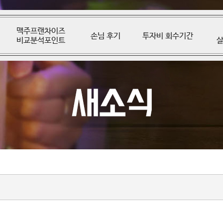
맥주프랜차이즈
손님 후기
투자비 회수기간
비교분석포인트
살