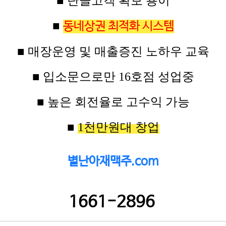
■ 단골고객 확보 용이
■
동네상권 최적화 시스템
■ 매장운영 및 매출증진 노하우 교육
■
입소문으로만
16
호점
성업중
■ 높은
회전율로 고수익
가능
■
1
천만원대
창업
별난아재맥주.com
1661-2896