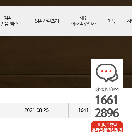
7분
왜?
5분 간편조리
메뉴
창
얼음 맥주
아재맥주인가
2021.08.25
1641