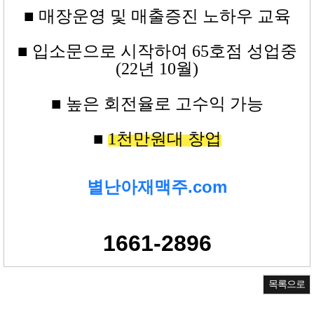
■ 매장운영 및 매출증진 노하우 교육
■
입소문으로 시작하여 65
호점
성업중
(22년 10월)
■ 높은
회전율로 고수익
가능
■
1
천만원대
창업
별난아재맥주.com
1661-2896
목록으로