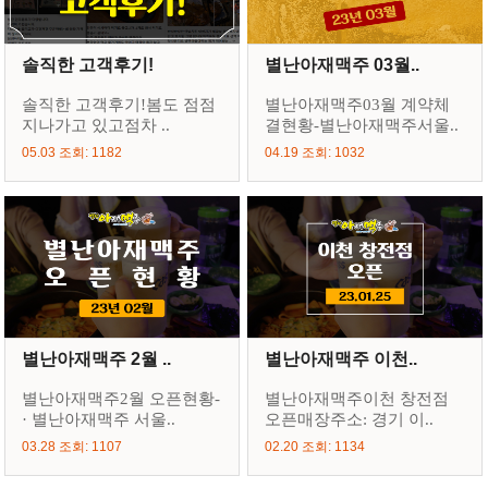
솔직한 고객후기!
별난아재맥주 03월..
솔직한 고객후기!봄도 점점
별난아재맥주03월 계약체
지나가고 있고점차 ..
결현황-별난아재맥주서울..
05.03 조회: 1182
04.19 조회: 1032
별난아재맥주 2월 ..
별난아재맥주 이천..
별난아재맥주2월 오픈현황-
별난아재맥주이천 창전점
· 별난아재맥주 서울..
오픈매장주소: 경기 이..
03.28 조회: 1107
02.20 조회: 1134