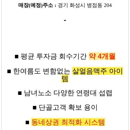
매장
(
예정
)
주소 :
경기 화성시 병점동 204
-
약 4
■ 평균
투자금
회수기간
개월
살얼음맥주 아이
■ 한여름도 변함없는
템
■ 남녀노소 다양한 연령대 섭렵
■ 단골고객 확보 용이
동네상권 최적화 시스템
■