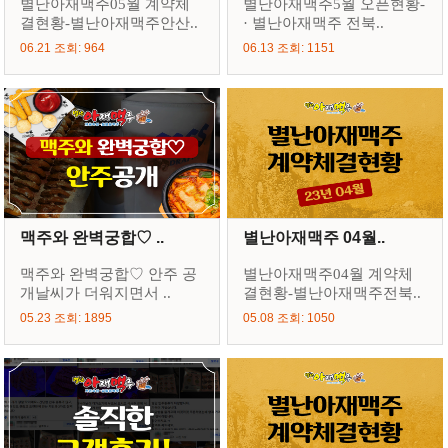
별난아재맥주05월 계약체
별난아재맥주5월 오픈현황-
결현황-별난아재맥주안산..
· 별난아재맥주 전북..
06.21 조회: 964
06.13 조회: 1151
맥주와 완벽궁합♡ ..
별난아재맥주 04월..
맥주와 완벽궁합♡ 안주 공
별난아재맥주04월 계약체
개날씨가 더워지면서 ..
결현황-별난아재맥주전북..
05.23 조회: 1895
05.08 조회: 1050