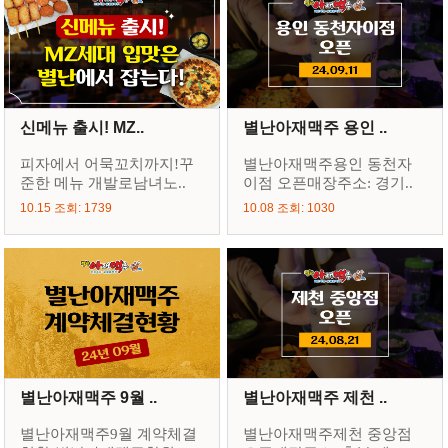
신메뉴 출시! MZ..
별난아재맥주 용인 ..
피자에서 어묵꼬치까지!꾸
별난아재맥주용인 동천자
준한 메뉴 개발로남녀노..
이점 오픈매장주소: 경기..
10.15 조회: 1739
10.08 조회: 1030
별난아재맥주 9월 ..
별난아재맥주 제천 ..
별난아재맥주9월 계약체결
별난아재맥주제천 중앙점