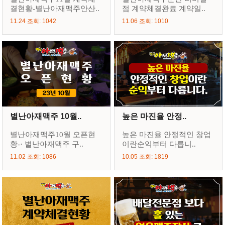
결현황-별난아재맥주안산..
점 계약체결완료 계약일..
11.24 조회: 1042
11.06 조회: 1010
별난아재맥주 10월..
높은 마진율 안정..
별난아재맥주10월 오픈현
높은 마진율 안정적인 창업
황-· 별난아재맥주 구..
이란순익부터 다릅니..
11.02 조회: 1086
10.05 조회: 1819