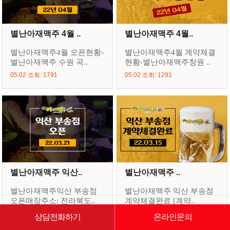
별난아재맥주 4월 ..
별난아재맥주 4월..
별난아재맥주4월 오픈현황-
별난아재맥주4월 계약체결
별난아재맥주 수원 곡..
현황-별난아재맥주창원 ..
05.02 조회: 1791
05.02 조회: 1291
별난아재맥주 익산..
별난아재맥주 ..
별난아재맥주익산 부송점
별난아재맥주 익산 부송점
오픈매장주소: 전라북도..
계약체결완료 [계약..
04.20 조회: 1297
04.20 조회: 1126
상담전화하기
온라인문의