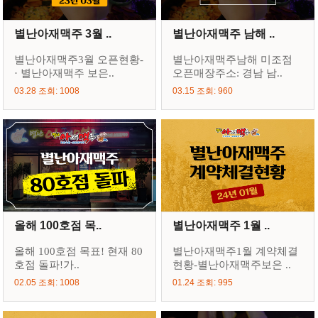
별난아재맥주 3월 ..
별난아재맥주 남해 ..
별난아재맥주3월 오픈현황-
별난아재맥주남해 미조점
· 별난아재맥주 보은..
오픈매장주소: 경남 남..
03.28 조회: 1008
03.15 조회: 960
올해 100호점 목..
별난아재맥주 1월 ..
올해 100호점 목표! 현재 80
별난아재맥주1월 계약체결
호점 돌파!가..
현황-별난아재맥주보은 ..
02.05 조회: 1008
01.24 조회: 995