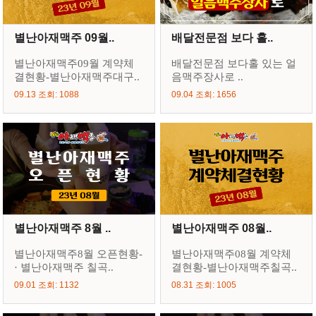
별난아재맥주 09월..
배달전문점 보다 홀..
별난아재맥주09월 계약체
배달전문점 보다홀 있는 얼
결현황-별난아재맥주대구..
음맥주장사로 ..
09.13 조회: 1088
09.04 조회: 1656
별난아재맥주 8월 ..
별난아재맥주 08월..
별난아재맥주8월 오픈현황-
별난아재맥주08월 계약체
· 별난아재맥주 칠곡..
결현황-별난아재맥주칠곡..
09.01 조회: 1132
08.31 조회: 1005