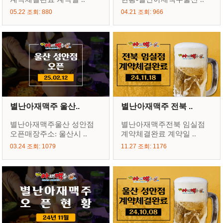
05.22 조회: 880
04.21 조회: 966
별난아재맥주 울산..
별난아재맥주 전북 ..
별난아재맥주울산 성안점
별난아재맥주전북 임실점
오픈매장주소: 울산시 ..
계약체결완료 계약일 ..
03.24 조회: 1079
11.27 조회: 1176