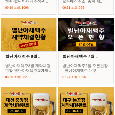
현황-별난아재맥주창원 ..
오픈매장주소: 충북 제..
09.19 조회: 1096
09.11 조회: 955
별난아재맥주 8월 ..
별난아재맥주 7월 ..
별난아재맥주8월 계약체결
별난아재맥주7월 오픈현황-
현황-별난아재맥주화계역..
· 별난아재맥주 대구..
08.20 조회: 982
07.24 조회: 1096