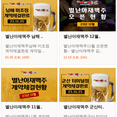
별난아재맥주 남해 ..
별난아재맥주 12월..
별난아재맥주남해 미조점
별난아재맥주12월 오픈현
계약체결완료 계약일 ..
황-· 별난아재맥주 김..
01.05 조회: 1005
12.19 조회: 1041
별난아재맥주 11월..
별난아재맥주 군산터..
별난아재맥주11월 계약체
별난아재맥주군산 터미널