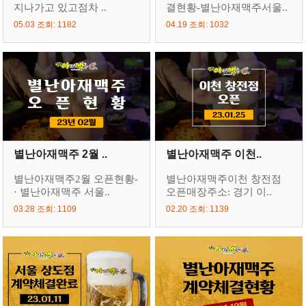
지나가고 있고점차 ..
결현황-별난아재맥주서울..
05.03 조회: 1182
04.19 조회: 1032
별난아재맥주 2월 ..
별난아재맥주 이천..
별난아재맥주2월 오픈현황-
별난아재맥주이천 창전점
· 별난아재맥주 서울..
오픈매장주소: 경기 이..
03.28 조회: 1109
02.20 조회: 1139