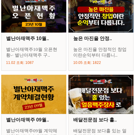
별난아재맥주 10월..
높은 마진율 안정..
별난아재맥주10월 오픈현
높은 마진율 안정적인 창업
황-· 별난아재맥주 구..
이란순익부터 다릅니..
11.02 조회: 1087
10.05 조회: 1822
별난아재맥주 09월..
배달전문점 보다 홀..
별난아재맥주09월 계약체
배달전문점 보다홀 있는 얼