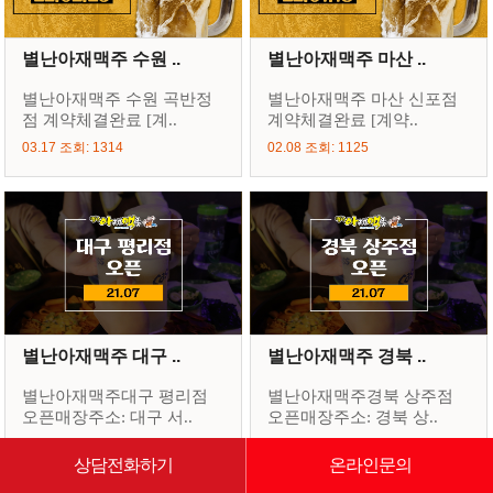
별난아재맥주 수원 ..
별난아재맥주 마산 ..
별난아재맥주 수원 곡반정
별난아재맥주 마산 신포점
점 계약체결완료 [계..
계약체결완료 [계약..
03.17 조회: 1314
02.08 조회: 1125
별난아재맥주 대구 ..
별난아재맥주 경북 ..
별난아재맥주대구 평리점
별난아재맥주경북 상주점
오픈매장주소: 대구 서..
오픈매장주소: 경북 상..
08.25 조회: 1344
08.25 조회: 1646
상담전화하기
온라인문의