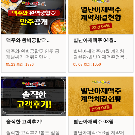
맥주와 완벽궁합♡ ..
별난아재맥주 04월..
맥주와 완벽궁합♡ 안주 공
별난아재맥주04월 계약체
개날씨가 더워지면서 ..
결현황-별난아재맥주전북..
05.23 조회: 1896
05.08 조회: 1050
솔직한 고객후기!
별난아재맥주 03월..
솔직한 고객후기!봄도 점점
별난아재맥주03월 계약체