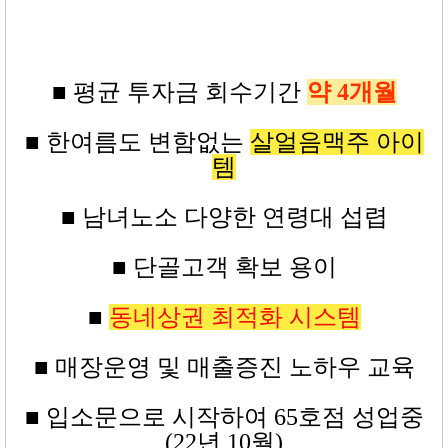
■ 평균
투자금
회수기간
약 4
개월
■ 한여름도 변함없는
살얼음맥주 아이
템
■ 남녀노소 다양한 연령대 섭렵
■ 단골고객 확보 용이
■
동네상권 최적화 시스템
■ 매장운영 및 매출증진 노하우 교육
■
입소문으로 시작하여 65
호점
성업중
(22년 10월)