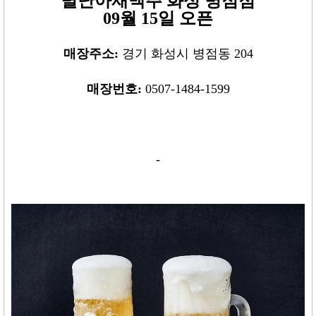
별난아재맥주
화성 병점점
09월 15일 오픈
매장주소:
경기 화성시 병점동 204
매장번호:
0507-1484-1599
-