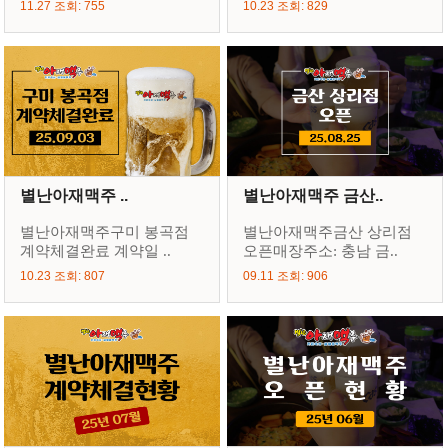
11.27 조회: 755
10.23 조회: 829
별난아재맥주 ..
별난아재맥주 금산..
별난아재맥주구미 봉곡점
별난아재맥주금산 상리점
계약체결완료 계약일 ..
오픈매장주소: 충남 금..
10.23 조회: 807
09.11 조회: 906