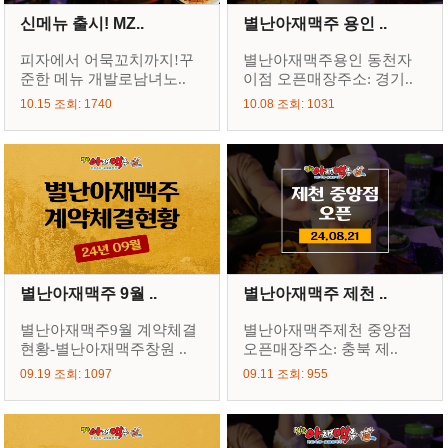
신메뉴 출시! MZ..
별난아재맥주 용인 ..
피자에서 어묵꼬치까지!꾸
별난아재맥주용인 동천자
준한 메뉴 개발로남녀노..
이점 오픈매장주소: 경기..
10.15 조회: 1740
10.08 조회: 1031
별난아재맥주 9월 ..
별난아재맥주 제천 ..
별난아재맥주9월 계약체결
별난아재맥주제천 중앙점
현황-별난아재맥주창원 ..
오픈매장주소: 충북 제..
09.19 조회: 1097
09.11 조회: 955