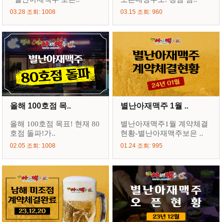
03.28 조회: 1008
03.15 조회: 960
올해 100호점 목..
별난아재맥주 1월 ..
올해 100호점 목표! 현재 80
별난아재맥주1월 계약체결
호점 돌파!가..
현황-별난아재맥주보은 ..
02.05 조회: 1008
01.24 조회: 995