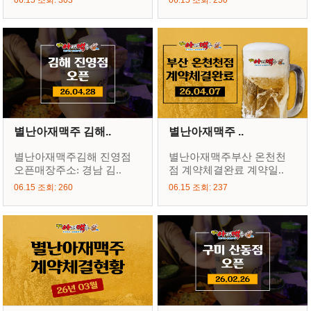
06.15 조회: 303
06.15 조회: 250
별난아재맥주 김해..
별난아재맥주 ..
별난아재맥주김해 진영점
별난아재맥주부산 온천천
오픈매장주소: 경남 김..
점 계약체결완료 계약일..
06.15 조회: 260
06.15 조회: 237