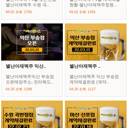
별난아재맥주 수원 곡..
현황-별난아재맥주창원 ..
05.02 조회: 1792
05.02 조회: 1291
별난아재맥주 익산..
별난아재맥주 ..
별난아재맥주익산 부송점
별난아재맥주 익산 부송점
오픈매장주소: 전라북도..
계약체결완료 [계약..
04.20 조회: 1298
04.20 조회: 1127