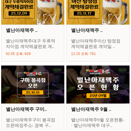
별난아재맥주 ..
별난아재맥주 ..
별난아재맥주대구 두류역
별난아재맥주아산 탕정점
자이점 계약체결완료 계..
계약체결완료 계약일 ..
02.05 조회: 628
12.15 조회: 761
별난아재맥주 구미..
별난아재맥주 9월 ..
별난아재맥주구미 봉곡점
별난아재맥주9월 오픈현황-
오픈매장주소: 경북 구..
· 별난아재맥주 대구..