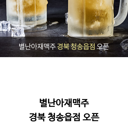
별난아재맥주
경북 청송읍점 오픈