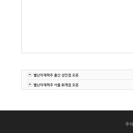
별난아재맥주 울산 성안점 오픈
별난아재맥주 서울 화계점 오픈
주식