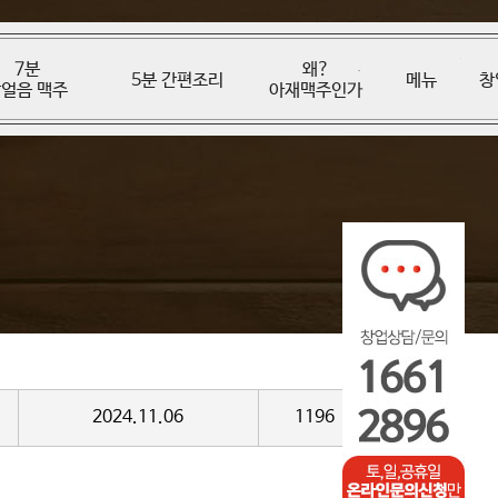
7분
왜?
5분 간편조리
메뉴
창
얼음 맥주
아재맥주인가
2024.11.06
1196