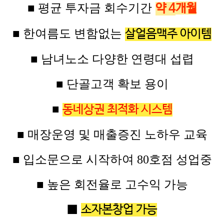
■ 평균
투자금
회수기간
약 4
개월
■ 한여름도 변함없는
살얼음맥주 아이템
■ 남녀노소 다양한 연령대 섭렵
■ 단골고객 확보 용이
■
동네상권 최적화 시스템
■ 매장운영 및 매출증진 노하우 교육
■
입소문으로 시작하여 80
호점
성업중
■ 높은
회전율로 고수익
가능
■
소자본창업 가능