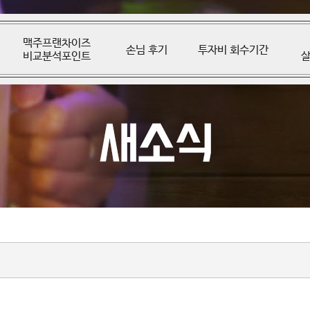
맥주프랜차이즈
손님 후기
투자비 회수기간
비교분석포인트
살