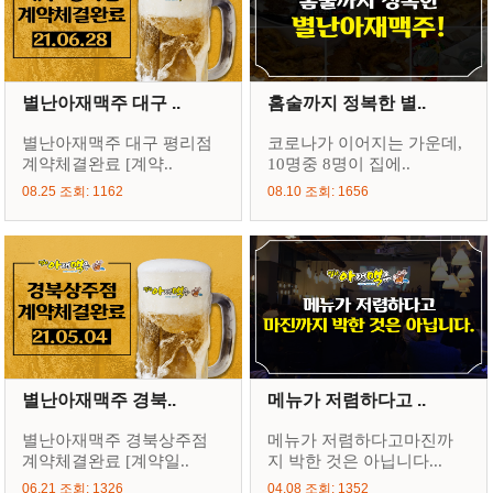
별난아재맥주 대구 ..
홈술까지 정복한 별..
별난아재맥주 대구 평리점
코로나가 이어지는 가운데,
계약체결완료 [계약..
10명중 8명이 집에..
08.25 조회: 1162
08.10 조회: 1656
별난아재맥주 경북..
메뉴가 저렴하다고 ..
별난아재맥주 경북상주점
메뉴가 저렴하다고마진까
계약체결완료 [계약일..
지 박한 것은 아닙니다...
06.21 조회: 1326
04.08 조회: 1352