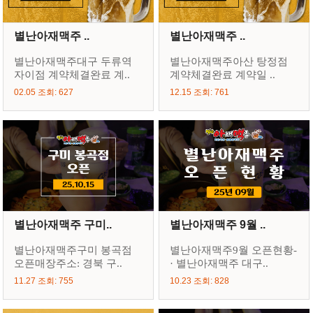
별난아재맥주 ..
별난아재맥주 ..
별난아재맥주대구 두류역
별난아재맥주아산 탕정점
자이점 계약체결완료 계..
계약체결완료 계약일 ..
02.05 조회: 627
12.15 조회: 761
별난아재맥주 구미..
별난아재맥주 9월 ..
별난아재맥주구미 봉곡점
별난아재맥주9월 오픈현황-
오픈매장주소: 경북 구..
· 별난아재맥주 대구..
11.27 조회: 755
10.23 조회: 828