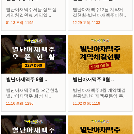
별난아재맥주서울 상도점
별난아재맥주12월 계약체
계약체결완료 계약일 ..
결현황-별난아재맥주이천..
01.13 조회: 1195
12.29 조회: 1133
별난아재맥주 9월 ..
별난아재맥주 8월 ..
별난아재맥주9월 오픈현황-
별난아재맥주8월 계약체결
별난아재맥주 화성 시..
현황별난아재맥주통영 무..
11.16 조회: 1296
11.02 조회: 1119