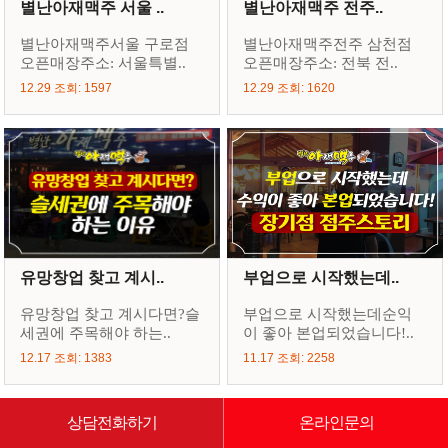
별난아재맥주 서울 ..
별난아재맥주 전주..
별난아재맥주서울 구로점
별난아재맥주전주 삼천점
오픈매장주소: 서울특별..
오픈매장주소: 전북 전..
12.29 조회: 1597
12.29 조회: 1620
유망창업 찾고 계시..
부업으로 시작했는데..
유망창업 찾고 계시다면?슬
부업으로 시작했는데순익
세권에 주목해야 하는..
이 좋아 본업되었습니다!..
12.17 조회: 1383
11.17 조회: 2258
상담전화하기
온라인문의