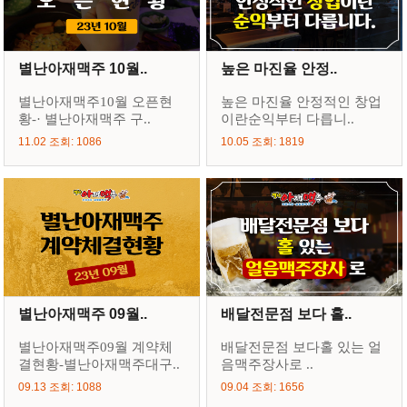
별난아재맥주 10월..
높은 마진율 안정..
별난아재맥주10월 오픈현
높은 마진율 안정적인 창업
황-· 별난아재맥주 구..
이란순익부터 다릅니..
11.02 조회: 1086
10.05 조회: 1819
별난아재맥주 09월..
배달전문점 보다 홀..
별난아재맥주09월 계약체
배달전문점 보다홀 있는 얼
결현황-별난아재맥주대구..
음맥주장사로 ..
09.13 조회: 1088
09.04 조회: 1656