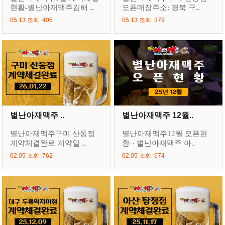
현황-별난아재맥주김해 ..
오픈매장주소: 경북 구..
05.13 조회: 406
05.13 조회: 379
별난아재맥주 ..
별난아재맥주 12월..
별난아재맥주구미 산동점
별난아재맥주12월 오픈현
계약체결완료 계약일 ..
황-· 별난아재맥주 아..
02.05 조회: 762
02.05 조회: 674