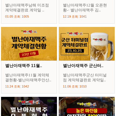
별난아재맥주남해 미조점
별난아재맥주12월 오픈현
계약체결완료 계약일 ..
황-· 별난아재맥주 김..
01.05 조회: 1005
12.19 조회: 1041
별난아재맥주 11월..
별난아재맥주 군산터..
별난아재맥주11월 계약체
별난아재맥주군산 터미널
결현황-별난아재맥주안산..
점 계약체결완료 계약일..
11.24 조회: 1042
11.06 조회: 1010