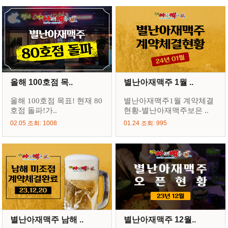
올해 100호점 목..
별난아재맥주 1월 ..
올해 100호점 목표! 현재 80
별난아재맥주1월 계약체결
호점 돌파!가..
현황-별난아재맥주보은 ..
02.05 조회: 1008
01.24 조회: 995
별난아재맥주 남해 ..
별난아재맥주 12월..