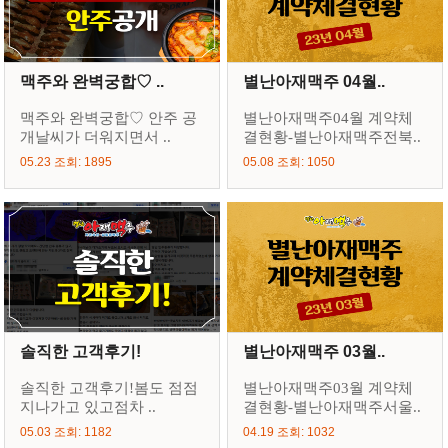
맥주와 완벽궁합♡ ..
별난아재맥주 04월..
맥주와 완벽궁합♡ 안주 공
별난아재맥주04월 계약체
개날씨가 더워지면서 ..
결현황-별난아재맥주전북..
05.23 조회: 1895
05.08 조회: 1050
솔직한 고객후기!
별난아재맥주 03월..
솔직한 고객후기!봄도 점점
별난아재맥주03월 계약체
지나가고 있고점차 ..
결현황-별난아재맥주서울..
05.03 조회: 1182
04.19 조회: 1032