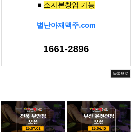
■
소자본창업 가능
별난아재맥주.com
1661-2896
목록으로