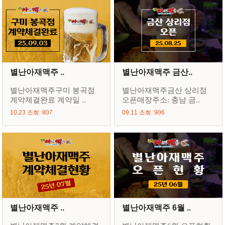
별난아재맥주 ..
별난아재맥주 금산..
별난아재맥주구미 봉곡점
별난아재맥주금산 상리점
계약체결완료 계약일 ..
오픈매장주소: 충남 금..
10.23 조회: 807
09.11 조회: 906
별난아재맥주 ..
별난아재맥주 6월 ..