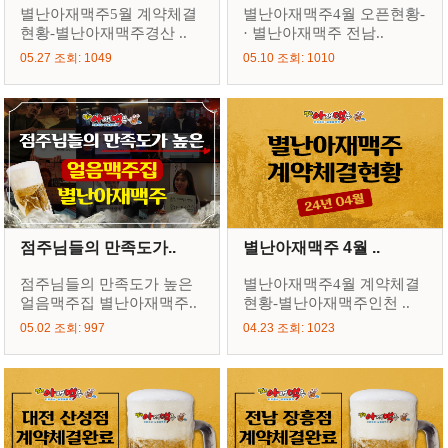
별난아재맥주5월 계약체결
별난아재맥주4월 오픈현황-
현황-별난아재맥주경산 ..
· 별난아재맥주 전남..
05.27 조회: 1049
05.10 조회: 1010
점주님들의 만족도가..
별난아재맥주 4월 ..
점주님들의 만족도가 높은
별난아재맥주4월 계약체결
얼음맥주집 별난아재맥주..
현황-별난아재맥주인천 ..
05.02 조회: 997
04.23 조회: 1023