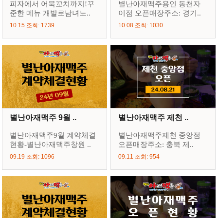
피자에서 어묵꼬치까지!꾸
별난아재맥주용인 동천자
준한 메뉴 개발로남녀노..
이점 오픈매장주소: 경기..
10.15 조회: 1739
10.08 조회: 1030
별난아재맥주 9월 ..
별난아재맥주 제천 ..
별난아재맥주9월 계약체결
별난아재맥주제천 중앙점
현황-별난아재맥주창원 ..
오픈매장주소: 충북 제..
09.19 조회: 1096
09.11 조회: 954