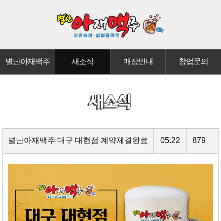
별난아재맥주
새소식
매장안내
창업문의
별난아재맥주 대구 대현점 계약체결완료
05.22
879