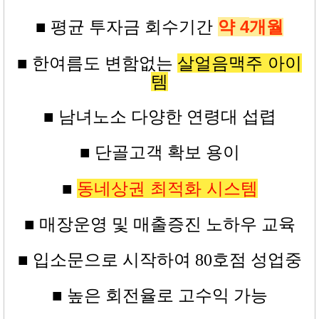
약 4
■ 평균
투자금
회수기간
개월
살얼음맥주 아이
■ 한여름도 변함없는
템
■ 남녀노소 다양한 연령대 섭렵
■ 단골고객 확보 용이
동네상권 최적화 시스템
■
■ 매장운영 및 매출증진 노하우 교육
■
입소문으로 시작하여 80
호점
성업중
■ 높은
회전율로 고수익
가능