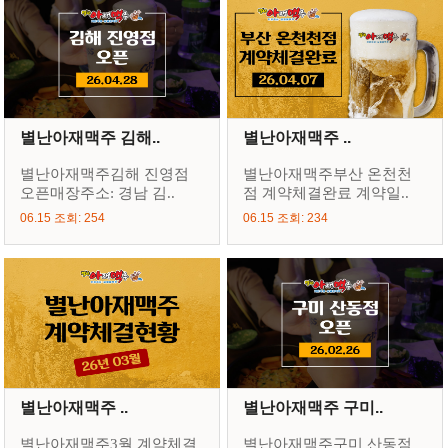
별난아재맥주 김해..
별난아재맥주 ..
별난아재맥주김해 진영점
별난아재맥주부산 온천천
오픈매장주소: 경남 김..
점 계약체결완료 계약일..
06.15 조회: 254
06.15 조회: 234
별난아재맥주 ..
별난아재맥주 구미..
별난아재맥주3월 계약체결
별난아재맥주구미 산동점