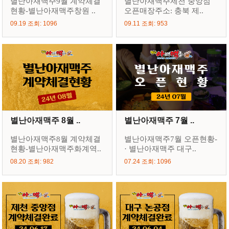
별난아재맥주9월 계약체결
별난아재맥주제천 중앙점
현황-별난아재맥주창원 ..
오픈매장주소: 충북 제..
09.19 조회: 1096
09.11 조회: 953
별난아재맥주 8월 ..
별난아재맥주 7월 ..
별난아재맥주8월 계약체결
별난아재맥주7월 오픈현황-
현황-별난아재맥주화계역..
· 별난아재맥주 대구..
08.20 조회: 982
07.24 조회: 1096