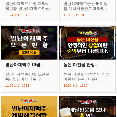
별난아재맥주11월 계약체
별난아재맥주군산 터미널
결현황-별난아재맥주안산..
점 계약체결완료 계약일..
11.24 조회: 1042
11.06 조회: 1010
별난아재맥주 10월..
높은 마진율 안정..
별난아재맥주10월 오픈현
높은 마진율 안정적인 창업
황-· 별난아재맥주 구..
이란순익부터 다릅니..
11.02 조회: 1083
10.05 조회: 1819