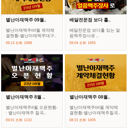
별난아재맥주 09월..
배달전문점 보다 홀..
별난아재맥주09월 계약체
배달전문점 보다홀 있는 얼
결현황-별난아재맥주대구..
음맥주장사로 ..
09.13 조회: 1088
09.04 조회: 1655
별난아재맥주 8월 ..
별난아재맥주 08월..
별난아재맥주8월 오픈현황-
별난아재맥주08월 계약체
· 별난아재맥주 칠곡..
결현황-별난아재맥주칠곡..
09.01 조회: 1132
08.31 조회: 1005