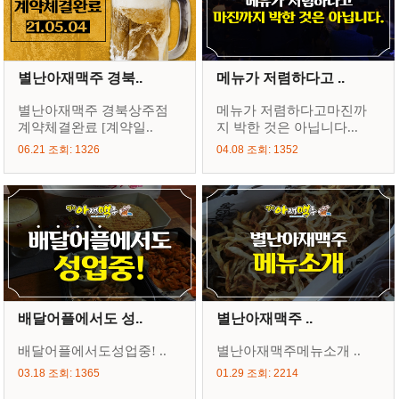
별난아재맥주 경북..
메뉴가 저렴하다고 ..
별난아재맥주 경북상주점
메뉴가 저렴하다고마진까
계약체결완료 [계약일..
지 박한 것은 아닙니다...
06.21 조회: 1326
04.08 조회: 1352
배달어플에서도 성..
별난아재맥주 ..
배달어플에서도성업중! ..
별난아재맥주메뉴소개 ..
03.18 조회: 1365
01.29 조회: 2214