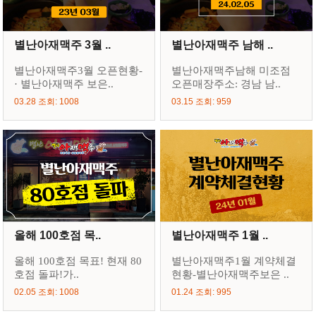
별난아재맥주 3월 ..
별난아재맥주 남해 ..
별난아재맥주3월 오픈현황-
별난아재맥주남해 미조점
· 별난아재맥주 보은..
오픈매장주소: 경남 남..
03.28 조회: 1008
03.15 조회: 959
올해 100호점 목..
별난아재맥주 1월 ..
올해 100호점 목표! 현재 80
별난아재맥주1월 계약체결
호점 돌파!가..
현황-별난아재맥주보은 ..
02.05 조회: 1008
01.24 조회: 995