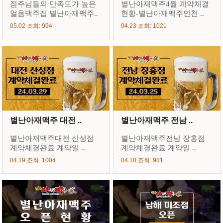
점주님들의 만족도가 높은
별난아재맥주4월 계약체결
얼음맥주집 별난아재맥주..
현황-별난아재맥주인천 ..
05.02 조회: 994
04.23 조회: 1021
별난아재맥주 대전 ..
별난아재맥주 전남 ..
별난아재맥주대전 산성점
별난아재맥주전남 장흥점
계약체결완료 계약일 ..
계약체결완료 계약일 ..
04.19 조회: 1004
04.18 조회: 981