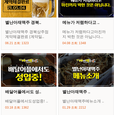
별난아재맥주 경북..
메뉴가 저렴하다고 ..
별난아재맥주 경북상주점
메뉴가 저렴하다고마진까
계약체결완료 [계약일..
지 박한 것은 아닙니다...
06.21 조회: 1323
04.08 조회: 1348
배달어플에서도 성..
별난아재맥주 ..
배달어플에서도성업중! ..
별난아재맥주메뉴소개 ..
03.18 조회: 1362
01.29 조회: 2212