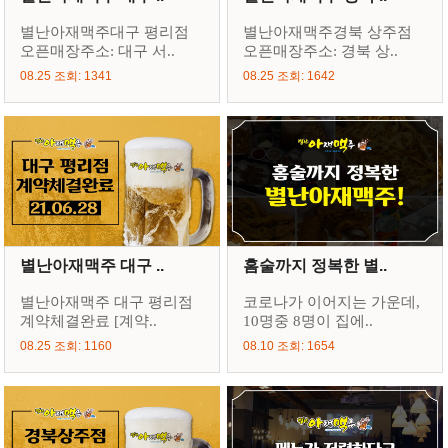
별난아재맥주대구 평리점
별난아재맥주경북 상주점
오픈매장주소: 대구 서..
오픈매장주소: 경북 상..
08.25 조회: 1341
08.25 조회: 1642
별난아재맥주 대구 ..
홈술까지 정복한 별..
별난아재맥주 대구 평리점
코로나가 이어지는 가운데,
계약체결완료 [계약..
10명중 8명이 집에..
08.25 조회: 1160
08.10 조회: 1654