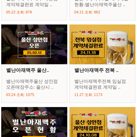
계약체결완료 계약일 ..
현황-별난아재맥주울산 ..
05.22 조회: 876
04.21 조회: 962
별난아재맥주 울산..
별난아재맥주 전북 ..
별난아재맥주울산 성안점
별난아재맥주전북 임실점
오픈매장주소: 울산시 ..
계약체결완료 계약일 ..
03.24 조회: 1075
11.27 조회: 1173