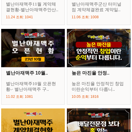
별난아재맥주11월 계약체
별난아재맥주군산 터미널
결현황-별난아재맥주안산..
점 계약체결완료 계약일..
11.24 조회: 1041
11.06 조회: 1008
별난아재맥주 10월..
높은 마진율 안정..
별난아재맥주10월 오픈현
높은 마진율 안정적인 창업
황-· 별난아재맥주 구..
이란순익부터 다릅니..
11.02 조회: 1081
10.05 조회: 1816