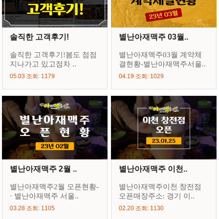
솔직한 고객후기!
별난아재맥주 03월..
솔직한 고객후기!봄도 점점
별난아재맥주03월 계약체
지나가고 있고점차 ..
결현황-별난아재맥주서울..
05.03 조회: 1179
04.19 조회: 1029
별난아재맥주 2월 ..
별난아재맥주 이천..
별난아재맥주2월 오픈현황-
별난아재맥주이천 창전점
· 별난아재맥주 서울..
오픈매장주소: 경기 이..
03.28 조회: 1105
02.20 조회: 1130