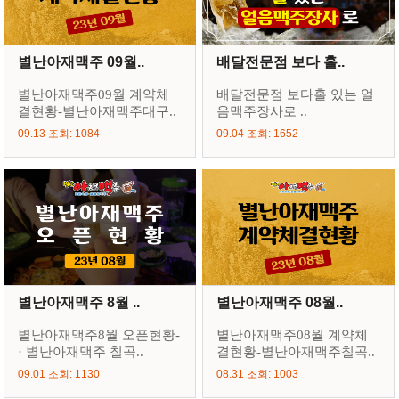
별난아재맥주 09월..
배달전문점 보다 홀..
별난아재맥주09월 계약체
배달전문점 보다홀 있는 얼
결현황-별난아재맥주대구..
음맥주장사로 ..
09.13 조회: 1084
09.04 조회: 1652
별난아재맥주 8월 ..
별난아재맥주 08월..
별난아재맥주8월 오픈현황-
별난아재맥주08월 계약체
· 별난아재맥주 칠곡..
결현황-별난아재맥주칠곡..
09.01 조회: 1130
08.31 조회: 1003