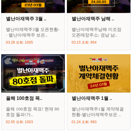
별난아재맥주 3월 ..
별난아재맥주 남해 ..
별난아재맥주3월 오픈현황-
별난아재맥주남해 미조점
· 별난아재맥주 보은..
오픈매장주소: 경남 남..
03.28 조회: 1005
03.15 조회: 954
올해 100호점 목..
별난아재맥주 1월 ..
올해 100호점 목표! 현재 80
별난아재맥주1월 계약체결
호점 돌파!가..
현황-별난아재맥주보은 ..
02.05 조회: 1003
01.24 조회: 993