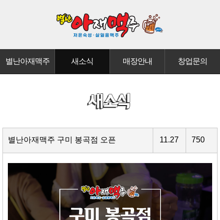
별난아재맥주
새소식
매장안내
창업문의
별난아재맥주 구미 봉곡점 오픈
11.27
750