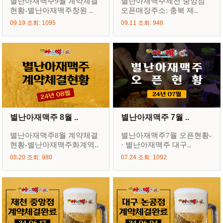
별난아재맥주9월 계약체결
별난아재맥주제천 중앙점
현황-별난아재맥주창원 ..
오픈매장주소: 충북 제..
09.19 조회: 1095
09.11 조회: 948
별난아재맥주 8월 ..
별난아재맥주 7월 ..
별난아재맥주8월 계약체결
별난아재맥주7월 오픈현황-
현황-별난아재맥주화계역..
· 별난아재맥주 대구..
08.20 조회: 980
07.24 조회: 1092