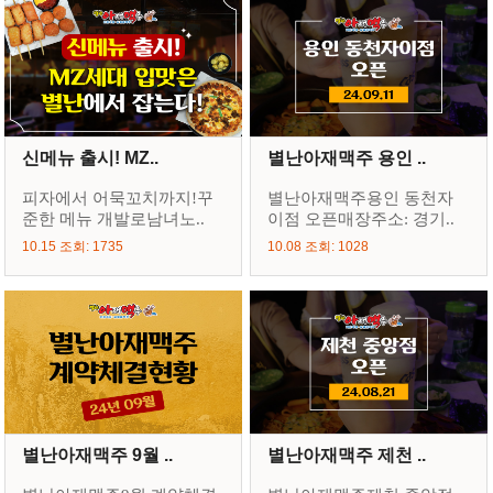
신메뉴 출시! MZ..
별난아재맥주 용인 ..
피자에서 어묵꼬치까지!꾸
별난아재맥주용인 동천자
준한 메뉴 개발로남녀노..
이점 오픈매장주소: 경기..
10.15 조회: 1735
10.08 조회: 1028
별난아재맥주 9월 ..
별난아재맥주 제천 ..