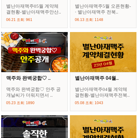
별난아재맥주05월 계약체
별난아재맥주5월 오픈현황-
결현황-별난아재맥주안산..
· 별난아재맥주 전북..
06.21 조회: 961
06.13 조회: 1148
맥주와 완벽궁합♡ ..
별난아재맥주 04월..
맥주와 완벽궁합♡ 안주 공
별난아재맥주04월 계약체
개날씨가 더워지면서 ..
결현황-별난아재맥주전북..
05.23 조회: 1890
05.08 조회: 1043