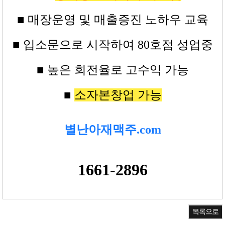
■ 매장운영 및 매출증진 노하우 교육
■
입소문으로 시작하여 80
호점
성업중
■ 높은
회전율로 고수익
가능
■
소자본창업 가능
별난아재맥주.com
1661-2896
목록으로