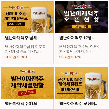
별난아재맥주 남해 ..
별난아재맥주 12월..
별난아재맥주남해 미조점
별난아재맥주12월 오픈현
계약체결완료 계약일 ..
황-· 별난아재맥주 김..
01.05 조회: 1001
12.19 조회: 1037
별난아재맥주 11월..
별난아재맥주 군산터..