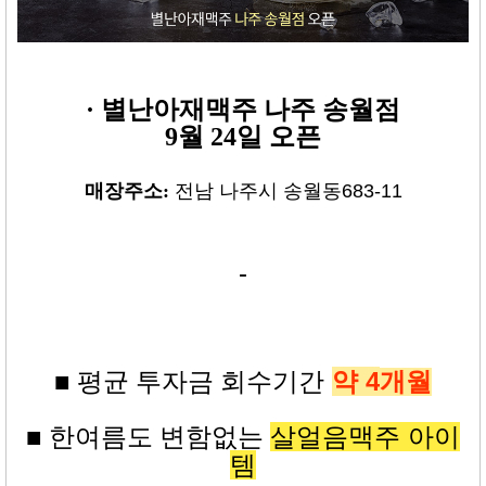
·
별난아재맥주 나주 송월점
9월 24일 오픈
매장주소:
전남 나주시 송월동683-11
-
약 4
■ 평균
투자금
회수기간
개월
살얼음맥주 아이
■ 한여름도 변함없는
템