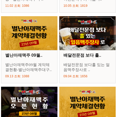
11.02 조회: 1086
10.05 조회: 1819
별난아재맥주 09월..
배달전문점 보다 홀..
별난아재맥주09월 계약체
배달전문점 보다홀 있는 얼
결현황-별난아재맥주대구..
음맥주장사로 ..
09.13 조회: 1088
09.04 조회: 1656