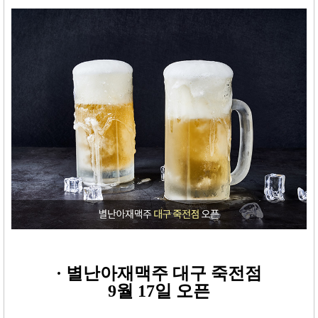
·
별난아재맥주 대구 죽전점
9월 17일 오픈