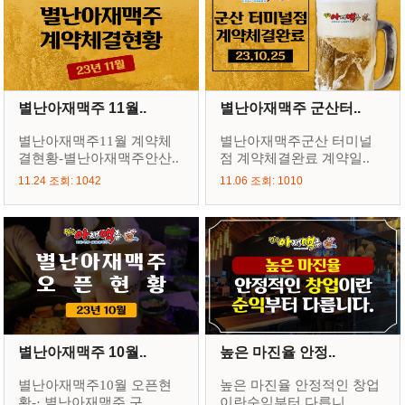
별난아재맥주 11월..
별난아재맥주 군산터..
별난아재맥주11월 계약체
별난아재맥주군산 터미널
결현황-별난아재맥주안산..
점 계약체결완료 계약일..
11.24 조회: 1042
11.06 조회: 1010
별난아재맥주 10월..
높은 마진율 안정..
별난아재맥주10월 오픈현
높은 마진율 안정적인 창업
황-· 별난아재맥주 구..
이란순익부터 다릅니..