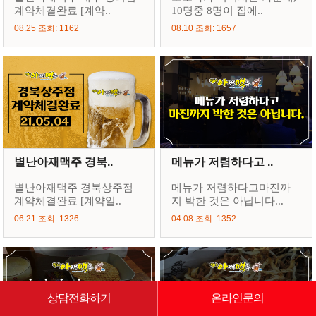
계약체결완료 [계약..
10명중 8명이 집에..
08.25 조회: 1162
08.10 조회: 1657
별난아재맥주 경북..
메뉴가 저렴하다고 ..
별난아재맥주 경북상주점
메뉴가 저렴하다고마진까
계약체결완료 [계약일..
지 박한 것은 아닙니다...
06.21 조회: 1326
04.08 조회: 1352
상담전화하기
온라인문의