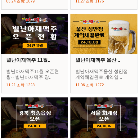
03.24 조회: 1079
11.27 조회: 1176
별난아재맥주 11월..
별난아재맥주 울산 ..
별난아재맥주11월 오픈현
별난아재맥주울산 성안점
황-· 별난아재맥주 창..
계약체결완료 계약일 ..
11.21 조회: 1228
11.06 조회: 1272