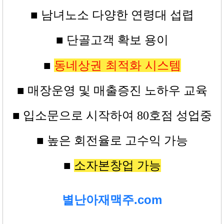
■ 남녀노소 다양한 연령대 섭렵
■ 단골고객 확보 용이
동네상권 최적화 시스템
■
■ 매장운영 및 매출증진 노하우 교육
■
입소문으로 시작하여 80
호점
성업중
■ 높은
회전율로 고수익
가능
■
소자본창업 가능
별난아재맥주.com