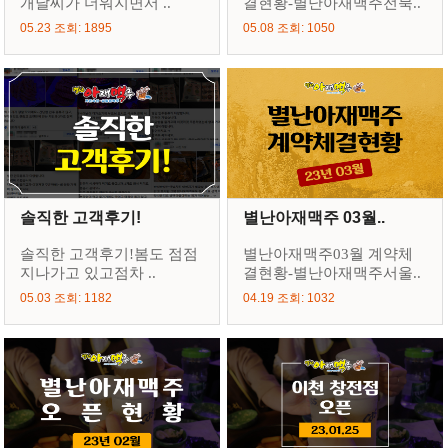
개날씨가 더워지면서 ..
결현황-별난아재맥주전북..
05.23 조회: 1895
05.08 조회: 1050
솔직한 고객후기!
별난아재맥주 03월..
솔직한 고객후기!봄도 점점
별난아재맥주03월 계약체
지나가고 있고점차 ..
결현황-별난아재맥주서울..
05.03 조회: 1182
04.19 조회: 1032