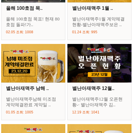
올해 100호점 목..
별난아재맥주 1월 ..
올해 100호점 목표! 현재 80
별난아재맥주1월 계약체결
호점 돌파!가..
현황-별난아재맥주보은 ..
02.05 조회: 1008
01.24 조회: 995
별난아재맥주 남해 ..
별난아재맥주 12월..
별난아재맥주남해 미조점
별난아재맥주12월 오픈현
계약체결완료 계약일 ..
황-· 별난아재맥주 김..
01.05 조회: 1005
12.19 조회: 1041