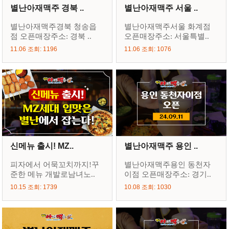
별난아재맥주 경북 ..
별난아재맥주 서울 ..
별난아재맥주경북 청송읍
별난아재맥주서울 화계점
점 오픈매장주소: 경북 ..
오픈매장주소: 서울특별..
11.06 조회: 1196
11.06 조회: 1076
신메뉴 출시! MZ..
별난아재맥주 용인 ..
피자에서 어묵꼬치까지!꾸
별난아재맥주용인 동천자
준한 메뉴 개발로남녀노..
이점 오픈매장주소: 경기..
10.15 조회: 1739
10.08 조회: 1030