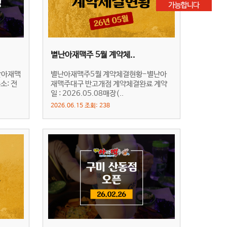
별난아재맥주 5월 계약체..
난아재맥
별난아재맥주5월 계약체결현황-별난아
소: 전
재맥주대구 반고개점 계약체결완료 계약
일 : 2026.05.08매장(..
2026.06.15 조회: 238