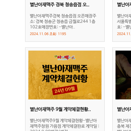
별난아재맥주 경북 청송읍점 오..
별난아재
별난아재맥주경북 청송읍점 오픈매장주
별난아재
소: 경북 청송군 청송읍 금월로244 1층
서울특별
102호매장번호: -별난아..
호: -
2024.11.06 조회: 1195
2024.11
별난아재맥주 9월 계약체결현황..
별난아재
별난아재맥주9월 계약체결현황-별난아
별난아재
재맥주창원 가음점 계약체결완료 계약일 :
충북 제