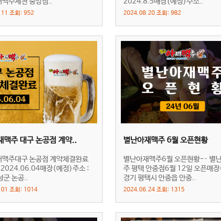
맥주제천 중앙점..
2024.8.5매장(예정)주소..
.11 조회: 952
2024.08.20 조회: 982
맥주 대구 논공점 계약..
별난아재맥주 6월 오픈현황
맥주대구 논공점 계약체결완료
별난아재맥주6월 오픈현황-· 별
 2024.06.04매장(예정)주소 :
주 평택 안중점6월 12일 오픈매장
군 논공..
경기 평택시 안중읍 안중..
.01 조회: 1014
2024.06.24 조회: 1315