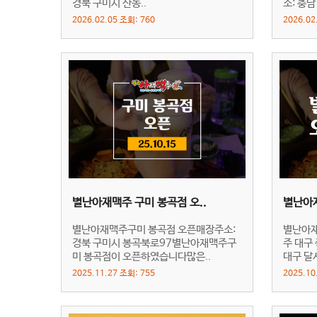
경북 구미시 산동..
소: 충남
2026.02.05 조회: 760
2026.02
별난아재맥주 구미 봉곡점 오..
별난아
별난아재맥주구미 봉곡점 오픈매장주소:
별난아재
경북 구미시 봉곡북로97별난아재맥주구
주 대구
미 봉곡점이 오픈하였습니다많은..
대구 달
2025.11.27 조회: 755
2025.10