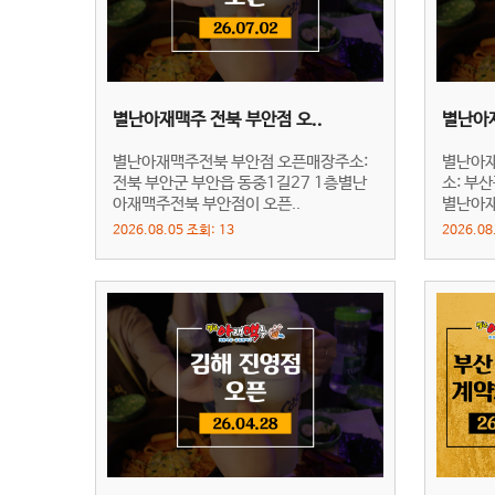
별난아재맥주 전북 부안점 오..
별난아재
별난아재맥주전북 부안점 오픈매장주소:
별난아재
전북 부안군 부안읍 동중1길27 1층별난
소: 부
아재맥주전북 부안점이 오픈..
별난아재
2026.08.05 조회: 13
2026.08