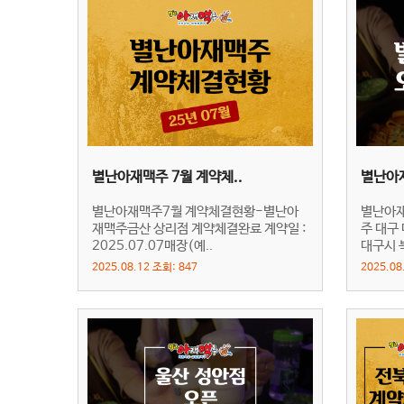
별난아재맥주 7월 계약체..
별난아
별난아재맥주7월 계약체결현황-별난아
별난아재
재맥주금산 상리점 계약체결완료 계약일 :
주 대구
2025.07.07매장(예..
대구시 북
2025.08.12 조회: 847
2025.08