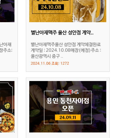
별난아재맥주 울산 성안점 계약..
별난아재
별난아재맥주울산 성안점 계약체결완료
장주소:
계약일 : 2024.10.08매장(예정)주소 :
울산광역시 중구 ..
2024.11.06 조회: 1272