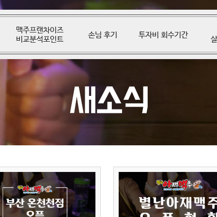
맥주프랜차이즈
손님 후기
투자비 회수기간
비교분석포인트
살