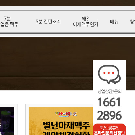
7분
왜?
5분 간편조리
메뉴
창
얼음 맥주
아재맥주인가