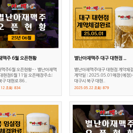
재맥주 6월 오픈현황
별난아재맥주 대구 대현점 ..
맥주6월 오픈현황-· 별난아재맥
별난아재맥주대구 대현점 계약체
 대현점6월 11일 오픈매장주소:
계약일 : 2025.05.01매장(예정)
구 대현로 86..
대구시 북구 대현..
.12 조회: 834
2025.05.22 조회: 879