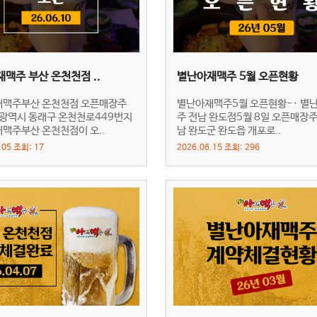
맥주 부산 온천천점 ..
별난아재맥주 5월 오픈현황
맥주부산 온천천점 오픈매장주
별난아재맥주5월 오픈현황-· 별
산광역시 동래구 온천천로449번지
주 전남 완도점5월 8일 오픈매장주
맥주부산 온천천점이 오..
남 완도군 완도읍 개포로..
.05 조회: 17
2026.06.15 조회: 296