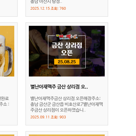
충남 아산시 탕정..
2025.12.15 조회: 760
별난아재맥주 금산 상리점 오..
결완료
별난아재맥주금산 상리점 오픈매장주소:
주소 :
충남 금산군 금산읍 비호산로7별난아재맥
주금산 상리점이 오픈하였습니..
2025.09.11 조회: 903