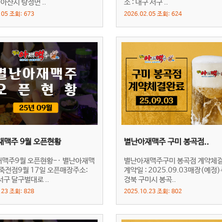
 아산시 탕정면 ..
소 : 대구 서구 ..
.05 조회: 673
2026.02.05 조회: 624
재맥주 9월 오픈현황
별난아재맥주 구미 봉곡점..
맥주9월 오픈현황-· 별난아재맥
별난아재맥주구미 봉곡점 계약체
 죽전점9월 17일 오픈매장주소:
계약일 : 2025.09.03매장(예정)
서구 달구벌대로 ..
경북 구미시 봉곡..
.23 조회: 828
2025.10.23 조회: 802