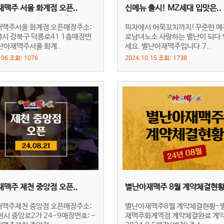
맥주 서울 화계점 오픈..
신메뉴 출시! MZ세대 입맛은..
맥주서울 화계점 오픈매장주소:
피자에서 어묵꼬치까지!꾸준한 메
시 강북구 덕릉로41 1층매장번
로남녀노소 사랑하는 별난이 되다
별난아재맥주서울 화계..
세요. 별난아재맥주입니다.7..
.06 조회: 1076
2024.10.15 조회: 1738
맥주 제천 중앙점 오픈..
별난아재맥주 8월 계약체결현황.
맥주제천 중앙점 오픈매장주소:
별난아재맥주8월 계약체결현황-
천시 중앙로2가 24-9매장번호: -
재맥주화계역점 계약체결완료 계약