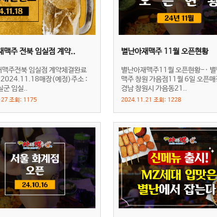
맥주 전북 임실점 계약..
별난아재맥주 11월 오픈현황
맥주전북 임실점 계약체결완료
별난아재맥주11월 오픈현황-· 
 2024.11.18매장(예정)주소 :
맥주 창원 가음점11월 6일 오픈매
군 임실..
경남 창원시 가음동21..
.27 조회: 1175
2024.11.21 조회: 1228