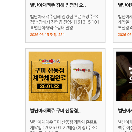
별난아재맥주 김해 진영점 오..
별난아재
별난아재맥주김해 진영점 오픈매장주소:
별난아재
경남 김해시 진영읍 진영리1613-5 101
계약일 :
호별난아재맥주김해 진영..
부산광역
2026.06.15 조회: 254
2026.06
별난아재맥주 구미 산동점..
별난아재
별난아재맥주구미 산동점 계약체결완료
별난아재
계약일 : 2026.01.22매장(예정)주소 :
맥주 아