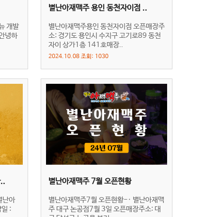
별난아재맥주 용인 동천자이점 ..
뉴 개발
별난아재맥주용인 동천자이점 오픈매장주
.안녕하
소: 경기도 용인시 수지구 고기로89 동천
자이 상가1층 141호매장..
2024.10.08 조회: 1030
.
별난아재맥주 7월 오픈현황
별난아
별난아재맥주7월 오픈현황-· 별난아재맥
일 :
주 대구 논공점7월 3일 오픈매장주소: 대