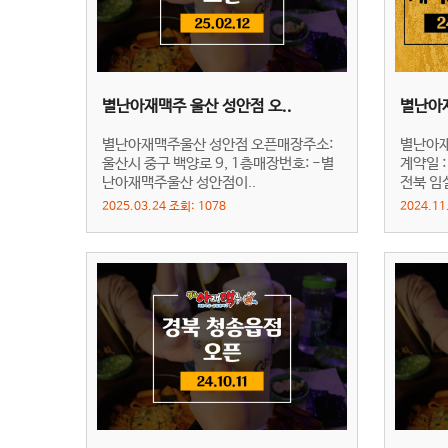
별난아재맥주 울산 성안점 오..
별난아재
별난아재맥주울산 성안점 오픈매장주소:
별난아재
울산시 중구 백양로 9, 1층매장번호: -별
계약일 :
난아재맥주울산 성안점이..
전북 임실
2025.03.24 조회: 1078
2024.11