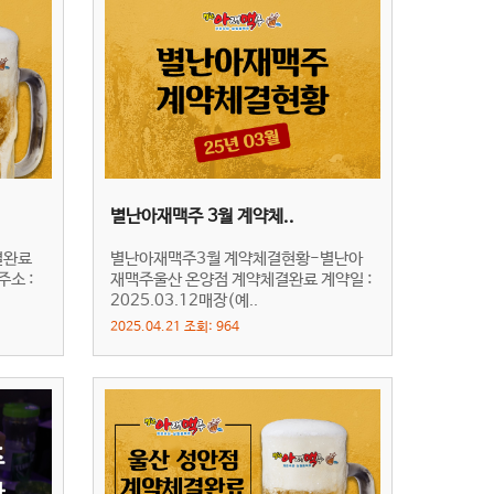
별난아재맥주 3월 계약체..
결완료
별난아재맥주3월 계약체결현황-별난아
주소 :
재맥주울산 온양점 계약체결완료 계약일 :
2025.03.12매장(예..
2025.04.21 조회: 964