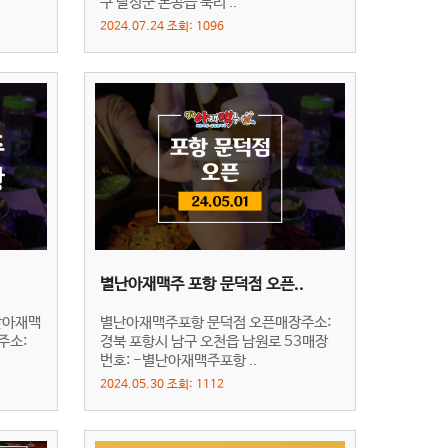
구 달성군 논공읍 북리 ..
2024.07.24 조회: 1096
별난아재맥주 포항 문덕점 오픈..
난아재맥
별난아재맥주포항 문덕점 오픈매장주소:
주소:
경북 포항시 남구 오천읍 남원로 53매장
번호: -별난아재맥주포항 ..
2024.05.30 조회: 1112