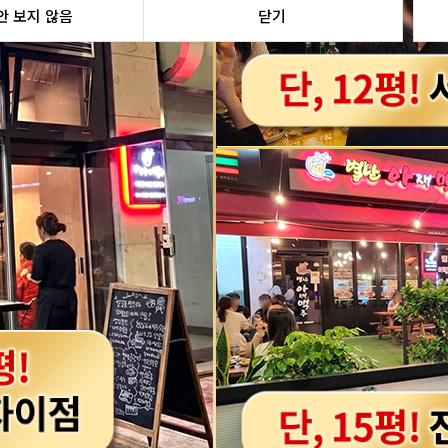
안 보지 않음
닫기