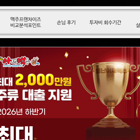
맥주프랜차이즈
손님 후기
투자비 회수기간
비교분석포인트
살