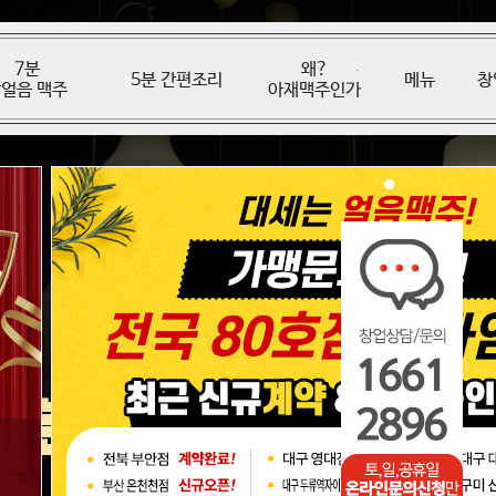
7분
왜?
5분 간편조리
메뉴
창
얼음 맥주
아재맥주인가