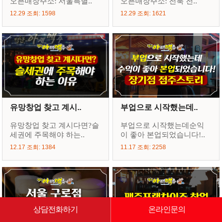
오픈매장주소: 서울특별..
오픈매장주소: 전북 전..
12.29 조회: 1598
12.29 조회: 1621
유망창업 찾고 계시..
부업으로 시작했는데..
유망창업 찾고 계시다면?슬
부업으로 시작했는데순익
세권에 주목해야 하는..
이 좋아 본업되었습니다!..
12.17 조회: 1384
11.17 조회: 2258
상담전화하기
온라인문의