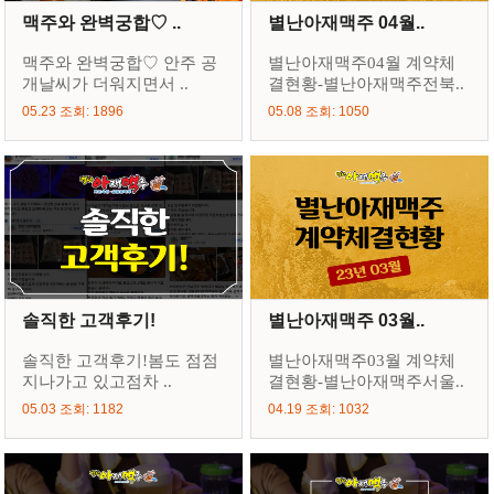
맥주와 완벽궁합♡ ..
별난아재맥주 04월..
맥주와 완벽궁합♡ 안주 공
별난아재맥주04월 계약체
개날씨가 더워지면서 ..
결현황-별난아재맥주전북..
05.23 조회: 1896
05.08 조회: 1050
솔직한 고객후기!
별난아재맥주 03월..
솔직한 고객후기!봄도 점점
별난아재맥주03월 계약체
지나가고 있고점차 ..
결현황-별난아재맥주서울..
05.03 조회: 1182
04.19 조회: 1032