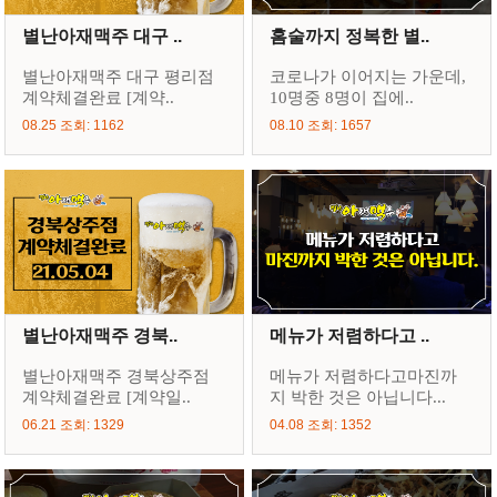
별난아재맥주 대구 ..
홈술까지 정복한 별..
별난아재맥주 대구 평리점
코로나가 이어지는 가운데,
계약체결완료 [계약..
10명중 8명이 집에..
08.25 조회: 1162
08.10 조회: 1657
별난아재맥주 경북..
메뉴가 저렴하다고 ..
별난아재맥주 경북상주점
메뉴가 저렴하다고마진까
계약체결완료 [계약일..
지 박한 것은 아닙니다...
06.21 조회: 1329
04.08 조회: 1352