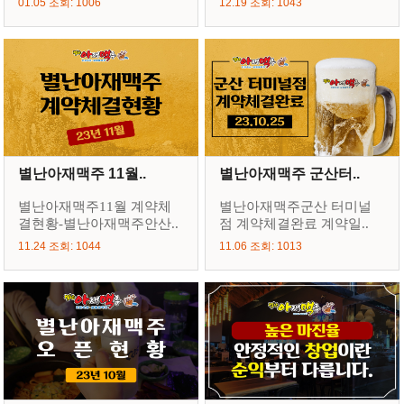
01.05 조회: 1006
12.19 조회: 1043
별난아재맥주 11월..
별난아재맥주 군산터..
별난아재맥주11월 계약체
별난아재맥주군산 터미널
결현황-별난아재맥주안산..
점 계약체결완료 계약일..
11.24 조회: 1044
11.06 조회: 1013