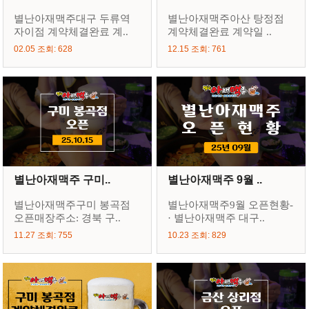
별난아재맥주대구 두류역
별난아재맥주아산 탕정점
자이점 계약체결완료 계..
계약체결완료 계약일 ..
02.05 조회: 628
12.15 조회: 761
별난아재맥주 구미..
별난아재맥주 9월 ..
별난아재맥주구미 봉곡점
별난아재맥주9월 오픈현황-
오픈매장주소: 경북 구..
· 별난아재맥주 대구..
11.27 조회: 755
10.23 조회: 829