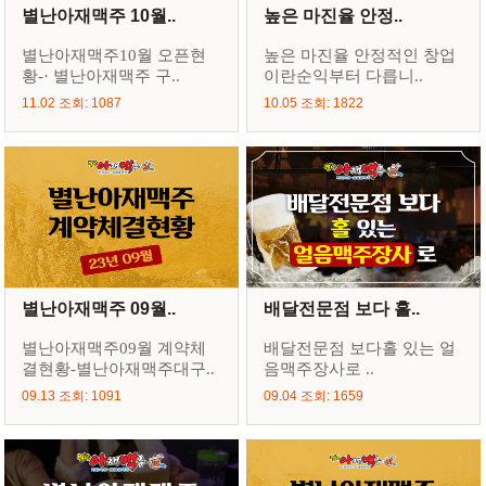
별난아재맥주 10월..
높은 마진율 안정..
별난아재맥주10월 오픈현
높은 마진율 안정적인 창업
황-· 별난아재맥주 구..
이란순익부터 다릅니..
11.02 조회: 1087
10.05 조회: 1822
별난아재맥주 09월..
배달전문점 보다 홀..
별난아재맥주09월 계약체
배달전문점 보다홀 있는 얼
결현황-별난아재맥주대구..
음맥주장사로 ..
09.13 조회: 1091
09.04 조회: 1659