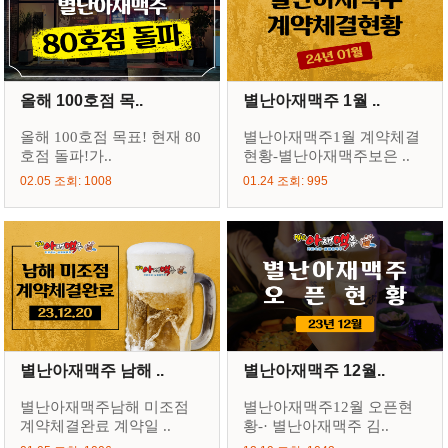
올해 100호점 목..
별난아재맥주 1월 ..
올해 100호점 목표! 현재 80
별난아재맥주1월 계약체결
호점 돌파!가..
현황-별난아재맥주보은 ..
02.05 조회: 1008
01.24 조회: 995
별난아재맥주 남해 ..
별난아재맥주 12월..
별난아재맥주남해 미조점
별난아재맥주12월 오픈현
계약체결완료 계약일 ..
황-· 별난아재맥주 김..