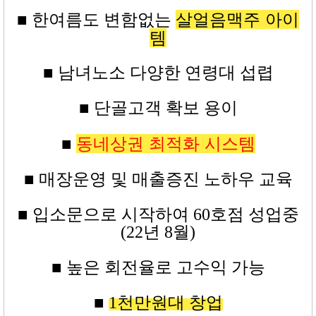
살얼음맥주 아이
■ 한여름도 변함없는
템
■ 남녀노소 다양한 연령대 섭렵
■ 단골고객 확보 용이
동네상권 최적화 시스템
■
■ 매장운영 및 매출증진 노하우 교육
■
입소문으로 시작하여 60
호점
성업중
(22년 8월)
■ 높은
회전율로 고수익
가능
■
1
천만원대
창업