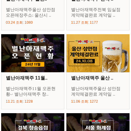
별난아재맥주울산 성안점
별난아재맥주전북 임실점
오픈매장주소: 울산시 ..
계약체결완료 계약일 ..
03.24 조회: 1080
11.27 조회: 1177
별난아재맥주 11월..
별난아재맥주 울산 ..
별난아재맥주11월 오픈현
별난아재맥주울산 성안점
황-· 별난아재맥주 창..
계약체결완료 계약일 ..
11.21 조회: 1228
11.06 조회: 1272