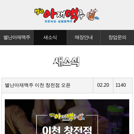
별난아재맥주
새소식
매장안내
창업문의
별난아재맥주 이천 창전점 오픈
02.20
1140