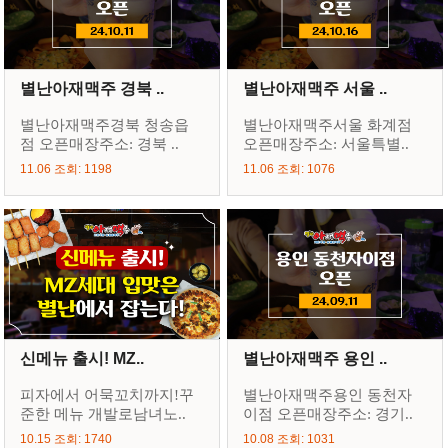
별난아재맥주 경북 ..
별난아재맥주 서울 ..
별난아재맥주경북 청송읍
별난아재맥주서울 화계점
점 오픈매장주소: 경북 ..
오픈매장주소: 서울특별..
11.06 조회: 1198
11.06 조회: 1076
신메뉴 출시! MZ..
별난아재맥주 용인 ..
피자에서 어묵꼬치까지!꾸
별난아재맥주용인 동천자
준한 메뉴 개발로남녀노..
이점 오픈매장주소: 경기..
10.15 조회: 1740
10.08 조회: 1031