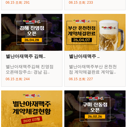
06.15 조회: 291
06.15 조회: 233
별난아재맥주 김해..
별난아재맥주 ..
별난아재맥주김해 진영점
별난아재맥주부산 온천천
오픈매장주소: 경남 김..
점 계약체결완료 계약일..
06.15 조회: 244
06.15 조회: 227