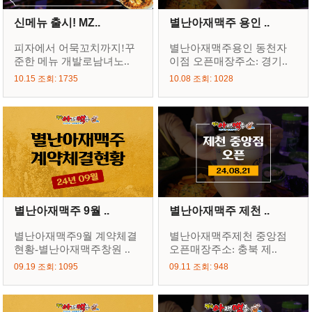
신메뉴 출시! MZ..
별난아재맥주 용인 ..
피자에서 어묵꼬치까지!꾸
별난아재맥주용인 동천자
준한 메뉴 개발로남녀노..
이점 오픈매장주소: 경기..
10.15 조회: 1735
10.08 조회: 1028
별난아재맥주 9월 ..
별난아재맥주 제천 ..
별난아재맥주9월 계약체결
별난아재맥주제천 중앙점
현황-별난아재맥주창원 ..
오픈매장주소: 충북 제..
09.19 조회: 1095
09.11 조회: 948