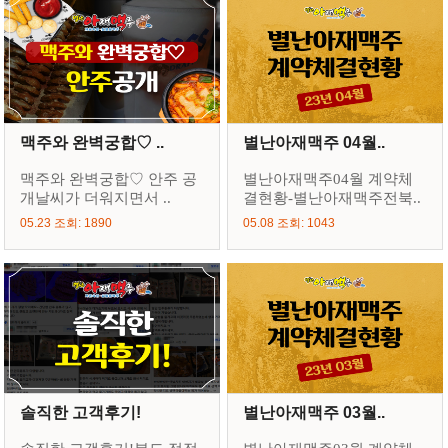
맥주와 완벽궁합♡ ..
별난아재맥주 04월..
맥주와 완벽궁합♡ 안주 공
별난아재맥주04월 계약체
개날씨가 더워지면서 ..
결현황-별난아재맥주전북..
05.23 조회: 1890
05.08 조회: 1043
솔직한 고객후기!
별난아재맥주 03월..