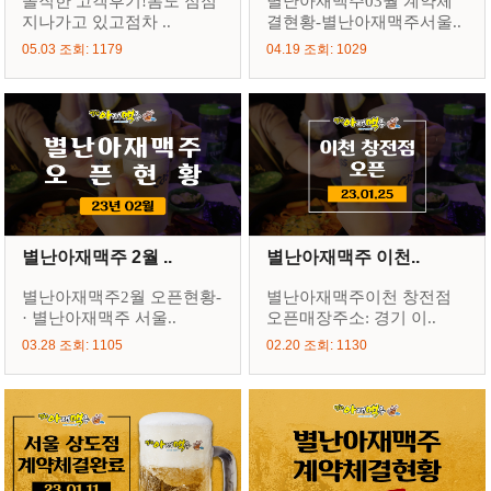
솔직한 고객후기!봄도 점점
별난아재맥주03월 계약체
지나가고 있고점차 ..
결현황-별난아재맥주서울..
05.03 조회: 1179
04.19 조회: 1029
별난아재맥주 2월 ..
별난아재맥주 이천..
별난아재맥주2월 오픈현황-
별난아재맥주이천 창전점
· 별난아재맥주 서울..
오픈매장주소: 경기 이..
03.28 조회: 1105
02.20 조회: 1130