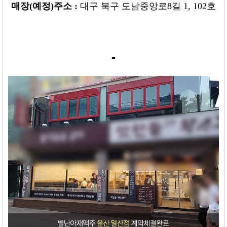
매장
(
예정
)
주소 :
대구 북구 도남중앙로8길 1, 102호
-