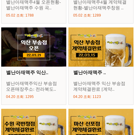
별난아재맥주4월 오픈현황-
별난아재맥주4월 계약체결
별난아재맥주 수원 곡..
현황-별난아재맥주창원 ..
05.02 조회: 1788
05.02 조회: 1289
별난아재맥주 익산..
별난아재맥주 ..
별난아재맥주익산 부송점
별난아재맥주 익산 부송점
오픈매장주소: 전라북도..
계약체결완료 [계약..
04.20 조회: 1295
04.20 조회: 1123