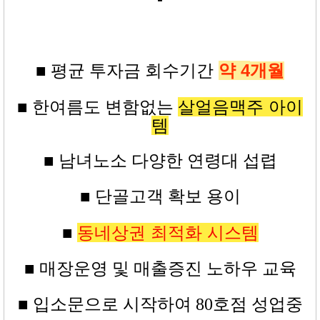
약 4
■ 평균
투자금
회수기간
개월
살얼음맥주 아이
■ 한여름도 변함없는
템
■ 남녀노소 다양한 연령대 섭렵
■ 단골고객 확보 용이
동네상권 최적화 시스템
■
■ 매장운영 및 매출증진 노하우 교육
■
입소문으로 시작하여 80
호점
성업중