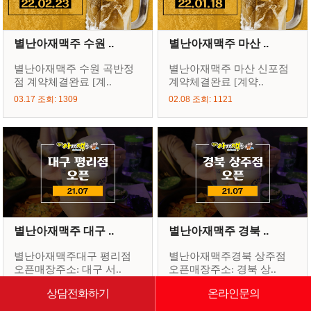
별난아재맥주 수원 ..
별난아재맥주 마산 ..
별난아재맥주 수원 곡반정
별난아재맥주 마산 신포점
점 계약체결완료 [계..
계약체결완료 [계약..
03.17 조회: 1309
02.08 조회: 1121
별난아재맥주 대구 ..
별난아재맥주 경북 ..
별난아재맥주대구 평리점
별난아재맥주경북 상주점
오픈매장주소: 대구 서..
오픈매장주소: 경북 상..
08.25 조회: 1341
08.25 조회: 1642
상담전화하기
온라인문의