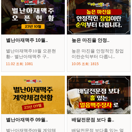
별난아재맥주 10월..
높은 마진율 안정..
별난아재맥주10월 오픈현
높은 마진율 안정적인 창업
황-· 별난아재맥주 구..
이란순익부터 다릅니..
11.02 조회: 1081
10.05 조회: 1815
별난아재맥주 09월..
배달전문점 보다 홀..
별난아재맥주09월 계약체
배달전문점 보다홀 있는 얼