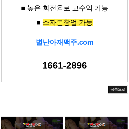
■ 높은
회전율로 고수익
가능
■
소자본창업 가능
별난아재맥주.com
1661-2896
목록으로