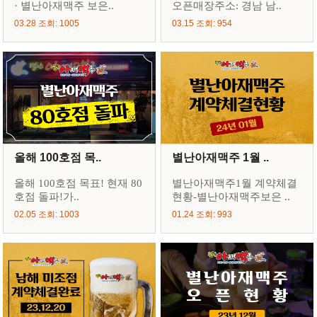
· 별난아재맥주 보은..
오픈매장주소: 경남 남..
03.28 조회: 1005
03.15 조회: 954
올해 100호점 목..
별난아재맥주 1월 ..
올해 100호점 목표! 현재 80
별난아재맥주1월 계약체결
호점 돌파!가..
현황-별난아재맥주보은 ..
02.05 조회: 1003
01.24 조회: 993