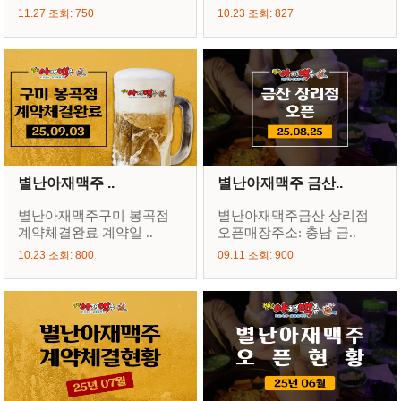
11.27 조회: 750
10.23 조회: 827
별난아재맥주 ..
별난아재맥주 금산..
별난아재맥주구미 봉곡점
별난아재맥주금산 상리점
계약체결완료 계약일 ..
오픈매장주소: 충남 금..
10.23 조회: 800
09.11 조회: 900