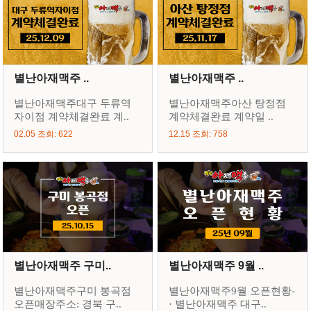
별난아재맥주 ..
별난아재맥주 ..
별난아재맥주대구 두류역
별난아재맥주아산 탕정점
자이점 계약체결완료 계..
계약체결완료 계약일 ..
02.05 조회: 622
12.15 조회: 758
별난아재맥주 구미..
별난아재맥주 9월 ..
별난아재맥주구미 봉곡점
별난아재맥주9월 오픈현황-
오픈매장주소: 경북 구..
· 별난아재맥주 대구..