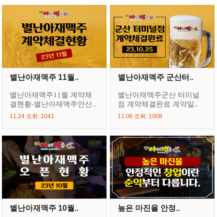
별난아재맥주 11월..
별난아재맥주 군산터..
별난아재맥주11월 계약체
별난아재맥주군산 터미널
결현황-별난아재맥주안산..
점 계약체결완료 계약일..
11.24 조회: 1041
11.06 조회: 1008
별난아재맥주 10월..
높은 마진율 안정..