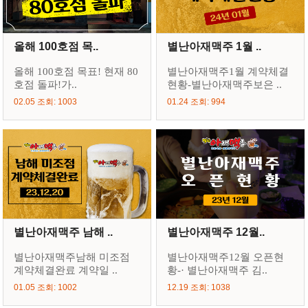
올해 100호점 목..
별난아재맥주 1월 ..
올해 100호점 목표! 현재 80
별난아재맥주1월 계약체결
호점 돌파!가..
현황-별난아재맥주보은 ..
02.05 조회: 1003
01.24 조회: 994
별난아재맥주 남해 ..
별난아재맥주 12월..
별난아재맥주남해 미조점
별난아재맥주12월 오픈현
계약체결완료 계약일 ..
황-· 별난아재맥주 김..
01.05 조회: 1002
12.19 조회: 1038