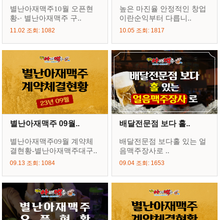
별난아재맥주10월 오픈현
높은 마진율 안정적인 창업
황-· 별난아재맥주 구..
이란순익부터 다릅니..
11.02 조회: 1082
10.05 조회: 1817
별난아재맥주 09월..
배달전문점 보다 홀..
별난아재맥주09월 계약체
배달전문점 보다홀 있는 얼
결현황-별난아재맥주대구..
음맥주장사로 ..
09.13 조회: 1084
09.04 조회: 1653