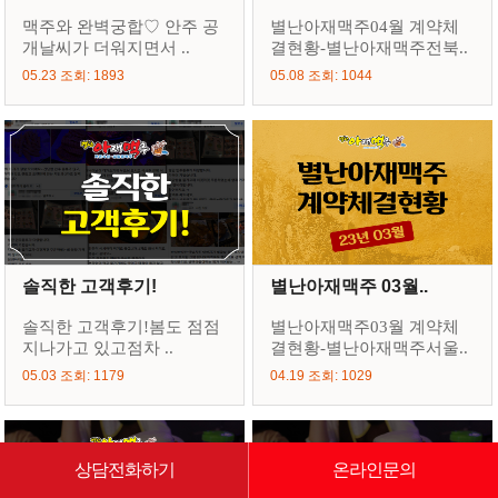
맥주와 완벽궁합♡ 안주 공
별난아재맥주04월 계약체
개날씨가 더워지면서 ..
결현황-별난아재맥주전북..
05.23 조회: 1893
05.08 조회: 1044
솔직한 고객후기!
별난아재맥주 03월..
솔직한 고객후기!봄도 점점
별난아재맥주03월 계약체
지나가고 있고점차 ..
결현황-별난아재맥주서울..
05.03 조회: 1179
04.19 조회: 1029
상담전화하기
온라인문의