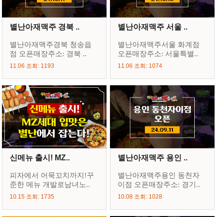
별난아재맥주 경북 ..
별난아재맥주 서울 ..
별난아재맥주경북 청송읍
별난아재맥주서울 화계점
점 오픈매장주소: 경북 ..
오픈매장주소: 서울특별..
11.06 조회: 1193
11.06 조회: 1074
신메뉴 출시! MZ..
별난아재맥주 용인 ..
피자에서 어묵꼬치까지!꾸
별난아재맥주용인 동천자
준한 메뉴 개발로남녀노..
이점 오픈매장주소: 경기..
10.15 조회: 1735
10.08 조회: 1028