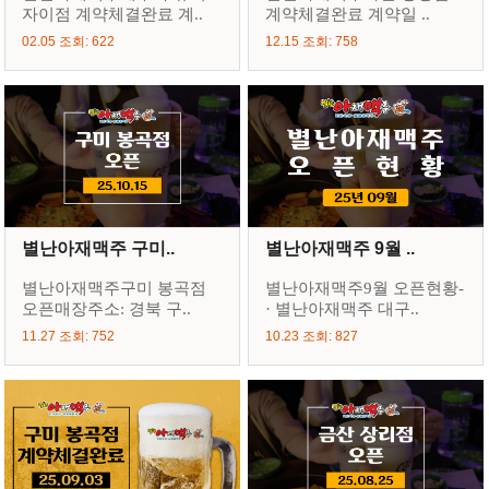
자이점 계약체결완료 계..
계약체결완료 계약일 ..
02.05 조회: 622
12.15 조회: 758
별난아재맥주 구미..
별난아재맥주 9월 ..
별난아재맥주구미 봉곡점
별난아재맥주9월 오픈현황-
오픈매장주소: 경북 구..
· 별난아재맥주 대구..
11.27 조회: 752
10.23 조회: 827