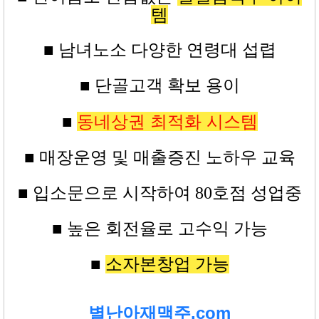
템
■ 남녀노소 다양한 연령대 섭렵
■ 단골고객 확보 용이
동네상권 최적화 시스템
■
■ 매장운영 및 매출증진 노하우 교육
■
입소문으로 시작하여 80
호점
성업중
■ 높은
회전율로 고수익
가능
■
소자본창업 가능
별난아재맥주.com