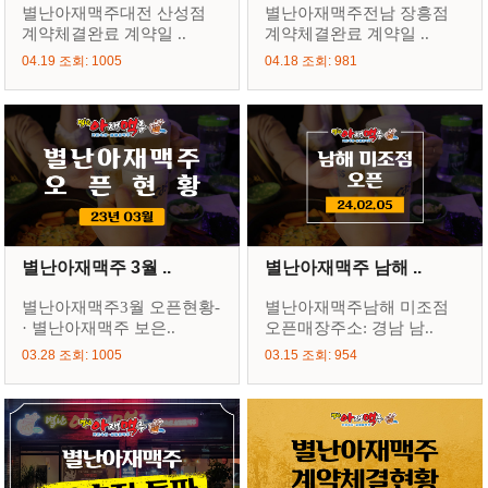
별난아재맥주대전 산성점
별난아재맥주전남 장흥점
계약체결완료 계약일 ..
계약체결완료 계약일 ..
04.19 조회: 1005
04.18 조회: 981
별난아재맥주 3월 ..
별난아재맥주 남해 ..
별난아재맥주3월 오픈현황-
별난아재맥주남해 미조점
· 별난아재맥주 보은..
오픈매장주소: 경남 남..
03.28 조회: 1005
03.15 조회: 954