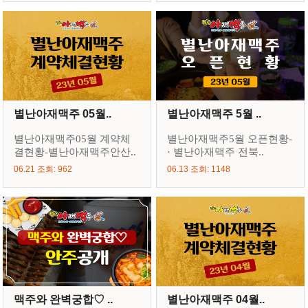
별난아재맥주 05월..
별난아재맥주 5월 ..
별난아재맥주05월 계약체
별난아재맥주5월 오픈현황-
결현황-별난아재맥주안산..
· 별난아재맥주 전북..
06.21 조회: 962
06.13 조회: 1148
맥주와 완벽궁합♡ ..
별난아재맥주 04월..