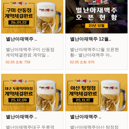
별난아재맥주 ..
별난아재맥주 12월..
별난아재맥주구미 산동점
별난아재맥주12월 오픈현
계약체결완료 계약일 ..
황-· 별난아재맥주 아..
02.05 조회: 759
02.05 조회: 670
별난아재맥주 ..
별난아재맥주 ..
별난아재맥주대구 두류역
별난아재맥주아산 탕정점