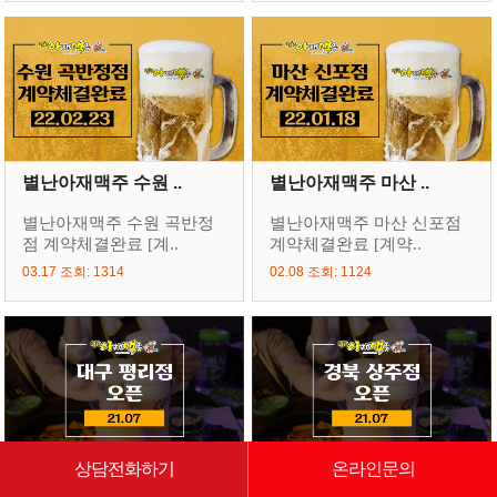
별난아재맥주 수원 ..
별난아재맥주 마산 ..
별난아재맥주 수원 곡반정
별난아재맥주 마산 신포점
점 계약체결완료 [계..
계약체결완료 [계약..
03.17 조회: 1314
02.08 조회: 1124
상담전화하기
온라인문의
별난아재맥주 대구 ..
별난아재맥주 경북 ..