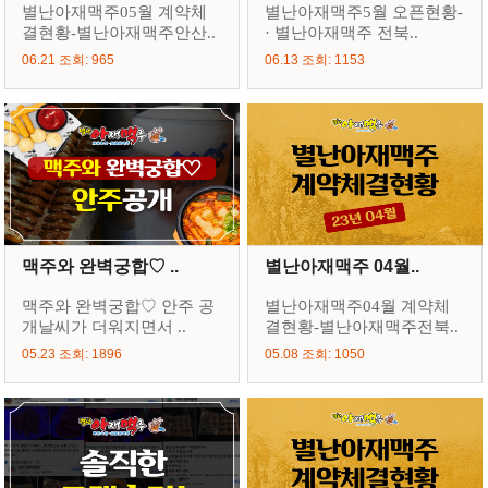
별난아재맥주05월 계약체
별난아재맥주5월 오픈현황-
결현황-별난아재맥주안산..
· 별난아재맥주 전북..
06.21 조회: 965
06.13 조회: 1153
맥주와 완벽궁합♡ ..
별난아재맥주 04월..
맥주와 완벽궁합♡ 안주 공
별난아재맥주04월 계약체
개날씨가 더워지면서 ..
결현황-별난아재맥주전북..
05.23 조회: 1896
05.08 조회: 1050