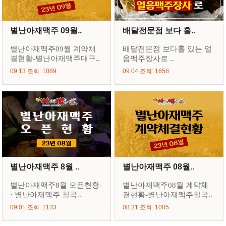
별난아재맥주 09월..
배달전문점 보다 홀..
별난아재맥주09월 계약체
배달전문점 보다홀 있는 얼
결현황-별난아재맥주대구..
음맥주장사로 ..
09.13 조회: 1089
09.04 조회: 1658
별난아재맥주 8월 ..
별난아재맥주 08월..
별난아재맥주8월 오픈현황-
별난아재맥주08월 계약체
· 별난아재맥주 칠곡..
결현황-별난아재맥주칠곡..
09.01 조회: 1133
08.31 조회: 1005