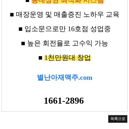
■
동네상권 최적화 시스템
■ 매장운영 및 매출증진 노하우 교육
■
입소문으로만
16
호점
성업중
■ 높은
회전율로 고수익
가능
■
1
천만원대
창업
별난아재맥주.com
1661-2896
목록으로