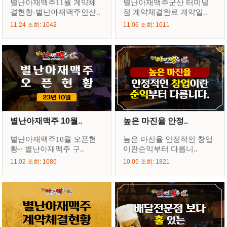
별난아재맥주11월 계약체
별난아재맥주군산 터미널
결현황-별난아재맥주안산..
점 계약체결완료 계약일..
11.24 조회: 1042
11.06 조회: 1011
별난아재맥주 10월..
높은 마진율 안정..
별난아재맥주10월 오픈현
높은 마진율 안정적인 창업
황-· 별난아재맥주 구..
이란순익부터 다릅니..
11.02 조회: 1086
10.05 조회: 1821