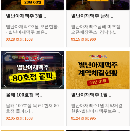
별난아재맥주 3월 ..
별난아재맥주 남해 ..
별난아재맥주3월 오픈현황-
별난아재맥주남해 미조점
· 별난아재맥주 보은..
오픈매장주소: 경남 남..
03.28 조회: 1008
03.15 조회: 960
올해 100호점 목..
별난아재맥주 1월 ..
올해 100호점 목표! 현재 80
별난아재맥주1월 계약체결
호점 돌파!가..
현황-별난아재맥주보은 ..
02.05 조회: 1008
01.24 조회: 995