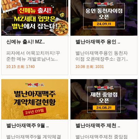
신메뉴 출시! MZ..
별난아재맥주 용인 ..
피자에서 어묵꼬치까지!꾸
별난아재맥주용인 동천자
준한 메뉴 개발로남녀노..
이점 오픈매장주소: 경기..
10.15 조회: 1740
10.08 조회: 1031
별난아재맥주 9월 ..
별난아재맥주 제천 ..
별난아재맥주9월 계약체결
별난아재맥주제천 중앙점