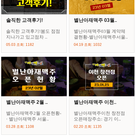
솔직한 고객후기!
별난아재맥주 03월..
솔직한 고객후기!봄도 점점
별난아재맥주03월 계약체
지나가고 있고점차 ..
결현황-별난아재맥주서울..
05.03 조회: 1182
04.19 조회: 1032
별난아재맥주 2월 ..
별난아재맥주 이천..
별난아재맥주2월 오픈현황-
별난아재맥주이천 창전점
· 별난아재맥주 서울..
오픈매장주소: 경기 이..
03.28 조회: 1108
02.20 조회: 1135