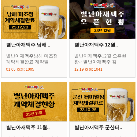
별난아재맥주 남해 ..
별난아재맥주 12월..
별난아재맥주남해 미조점
별난아재맥주12월 오픈현
계약체결완료 계약일 ..
황-· 별난아재맥주 김..
01.05 조회: 1005
12.19 조회: 1041
별난아재맥주 11월..
별난아재맥주 군산터..