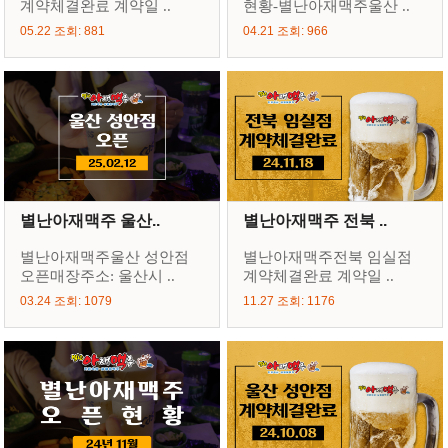
계약체결완료 계약일 ..
현황-별난아재맥주울산 ..
05.22 조회: 881
04.21 조회: 966
별난아재맥주 울산..
별난아재맥주 전북 ..
별난아재맥주울산 성안점
별난아재맥주전북 임실점
오픈매장주소: 울산시 ..
계약체결완료 계약일 ..
03.24 조회: 1079
11.27 조회: 1176