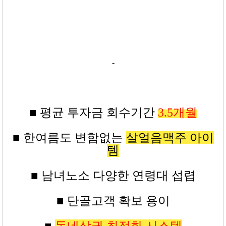
-
■ 평균
투자금
회수기간
3.5
개월
■ 한여름도 변함없는
살얼음맥주 아이
템
■ 남녀노소 다양한 연령대 섭렵
■ 단골고객 확보 용이