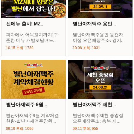
신메뉴 출시! MZ..
별난아재맥주 용인 ..
피자에서 어묵꼬치까지!꾸
별난아재맥주용인 동천자
준한 메뉴 개발로남녀노..
이점 오픈매장주소: 경기..
10.15 조회: 1739
10.08 조회: 1031
별난아재맥주 9월 ..
별난아재맥주 제천 ..
별난아재맥주9월 계약체결
별난아재맥주제천 중앙점
현황-별난아재맥주창원 ..
오픈매장주소: 충북 제..
09.19 조회: 1096
09.11 조회: 955