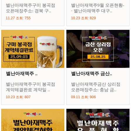
별난아재맥주구미 봉곡점
별난아재맥주9월 오픈현황-
오픈매장주소: 경북 구..
· 별난아재맥주 대구..
11.27 조회: 755
10.23 조회: 829
별난아재맥주 ..
별난아재맥주 금산..
별난아재맥주구미 봉곡점
별난아재맥주금산 상리점
계약체결완료 계약일 ..
오픈매장주소: 충남 금..
10.23 조회: 807
09.11 조회: 906