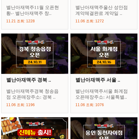
별난아재맥주11월 오픈현
별난아재맥주울산 성안점
황-· 별난아재맥주 창..
계약체결완료 계약일 ..
11.21 조회: 1228
11.06 조회: 1272
별난아재맥주 경북 ..
별난아재맥주 서울 ..
별난아재맥주경북 청송읍
별난아재맥주서울 화계점
점 오픈매장주소: 경북 ..
오픈매장주소: 서울특별..
11.06 조회: 1196
11.06 조회: 1076