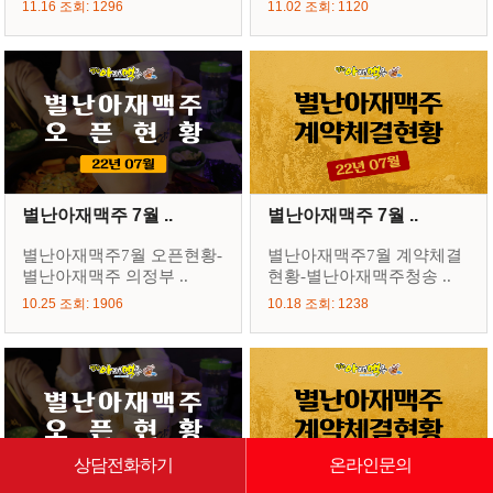
11.16 조회: 1296
11.02 조회: 1120
별난아재맥주 7월 ..
별난아재맥주 7월 ..
별난아재맥주7월 오픈현황-
별난아재맥주7월 계약체결
별난아재맥주 의정부 ..
현황-별난아재맥주청송 ..
10.25 조회: 1906
10.18 조회: 1238
상담전화하기
온라인문의