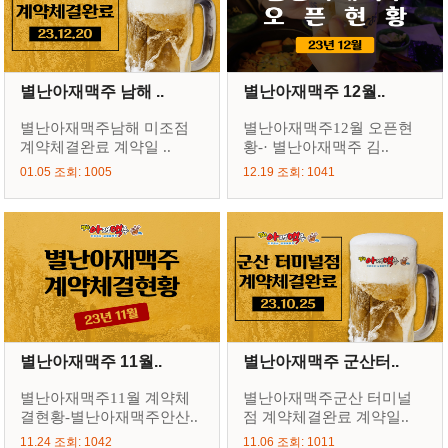
별난아재맥주 남해 ..
별난아재맥주 12월..
별난아재맥주남해 미조점
별난아재맥주12월 오픈현
계약체결완료 계약일 ..
황-· 별난아재맥주 김..
01.05 조회: 1005
12.19 조회: 1041
별난아재맥주 11월..
별난아재맥주 군산터..
별난아재맥주11월 계약체
별난아재맥주군산 터미널
결현황-별난아재맥주안산..
점 계약체결완료 계약일..
11.24 조회: 1042
11.06 조회: 1011