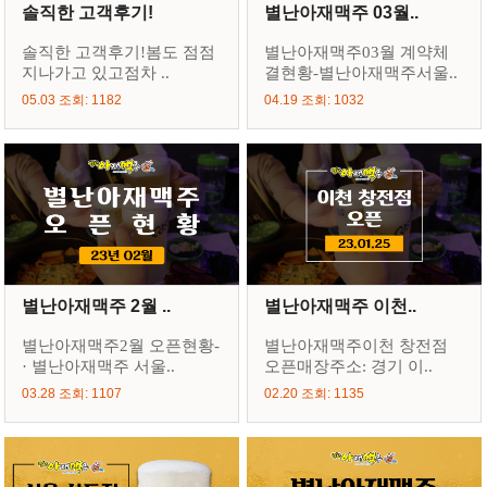
솔직한 고객후기!
별난아재맥주 03월..
솔직한 고객후기!봄도 점점
별난아재맥주03월 계약체
지나가고 있고점차 ..
결현황-별난아재맥주서울..
05.03 조회: 1182
04.19 조회: 1032
별난아재맥주 2월 ..
별난아재맥주 이천..
별난아재맥주2월 오픈현황-
별난아재맥주이천 창전점
· 별난아재맥주 서울..
오픈매장주소: 경기 이..
03.28 조회: 1107
02.20 조회: 1135