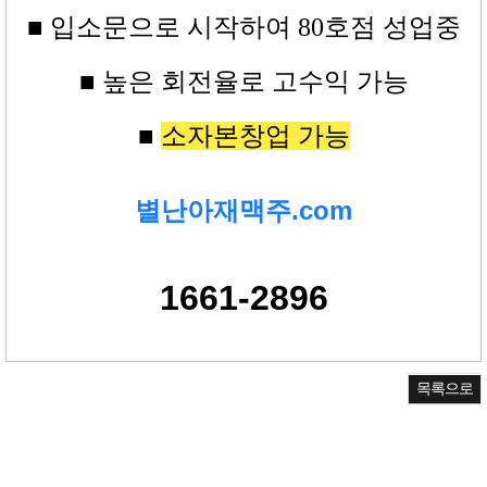
■
입소문으로 시작하여 80
호점
성업중
■ 높은
회전율로 고수익
가능
■
소자본창업 가능
별난아재맥주.com
1661-2896
목록으로