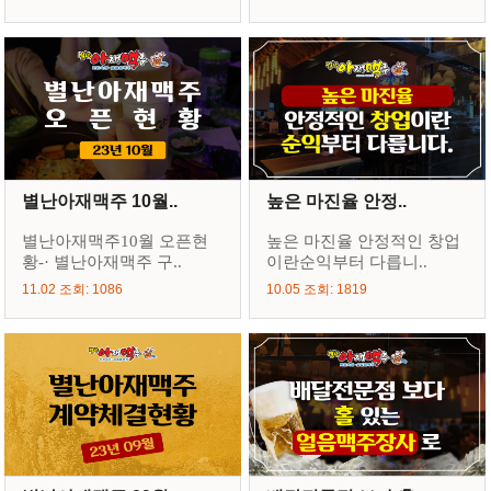
별난아재맥주 10월..
높은 마진율 안정..
별난아재맥주10월 오픈현
높은 마진율 안정적인 창업
황-· 별난아재맥주 구..
이란순익부터 다릅니..
11.02 조회: 1086
10.05 조회: 1819