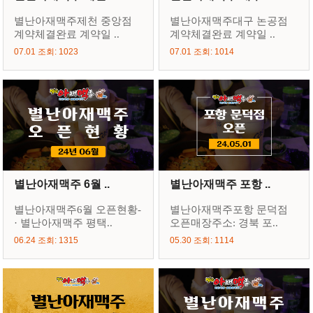
별난아재맥주제천 중앙점
별난아재맥주대구 논공점
계약체결완료 계약일 ..
계약체결완료 계약일 ..
07.01 조회: 1023
07.01 조회: 1014
별난아재맥주 6월 ..
별난아재맥주 포항 ..
별난아재맥주6월 오픈현황-
별난아재맥주포항 문덕점
· 별난아재맥주 평택..
오픈매장주소: 경북 포..
06.24 조회: 1315
05.30 조회: 1114