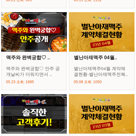
06.21 조회: 965
06.13 조회: 1152
맥주와 완벽궁합♡ ..
별난아재맥주 04월..
맥주와 완벽궁합♡ 안주 공
별난아재맥주04월 계약체
개날씨가 더워지면서 ..
결현황-별난아재맥주전북..
05.23 조회: 1895
05.08 조회: 1050