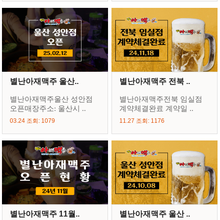
별난아재맥주 울산..
별난아재맥주 전북 ..
별난아재맥주울산 성안점
별난아재맥주전북 임실점
오픈매장주소: 울산시 ..
계약체결완료 계약일 ..
03.24 조회: 1079
11.27 조회: 1176
별난아재맥주 11월..
별난아재맥주 울산 ..