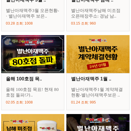
별난아재맥주3월 오픈현황-
별난아재맥주남해 미조점
· 별난아재맥주 보은..
오픈매장주소: 경남 남..
03.28 조회: 1008
03.15 조회: 960
올해 100호점 목..
별난아재맥주 1월 ..
올해 100호점 목표! 현재 80
별난아재맥주1월 계약체결
호점 돌파!가..
현황-별난아재맥주보은 ..
02.05 조회: 1008
01.24 조회: 995