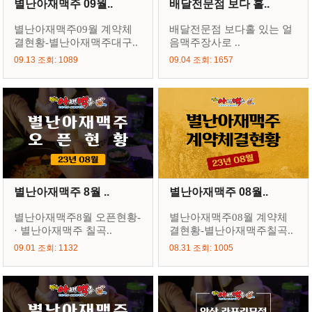
별난아재맥주 09월..
배달전문점 보다 홀..
별난아재맥주09월 계약체
배달전문점 보다홀 있는 얼
결현황-별난아재맥주대구..
음맥주장사로 ..
09.13 조회: 1089
09.04 조회: 1657
별난아재맥주 8월 ..
별난아재맥주 08월..
별난아재맥주8월 오픈현황-
별난아재맥주08월 계약체
· 별난아재맥주 칠곡..
결현황-별난아재맥주칠곡..
09.01 조회: 1132
08.31 조회: 1005