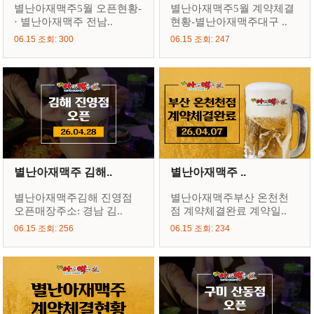
별난아재맥주5월 오픈현황-
별난아재맥주5월 계약체결
· 별난아재맥주 전남..
현황-별난아재맥주대구 ..
06.15 조회: 300
06.15 조회: 247
별난아재맥주 김해..
별난아재맥주 ..
별난아재맥주김해 진영점
별난아재맥주부산 온천천
오픈매장주소: 경남 김..
점 계약체결완료 계약일..
06.15 조회: 256
06.15 조회: 234